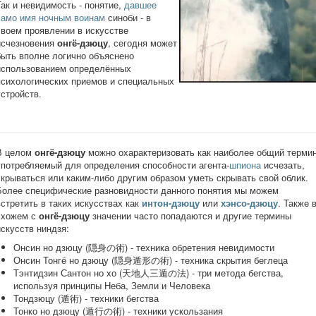
Так и невидимость - понятие,
давшее
само имя ночным воинам
синоби - в
своем проявлении в искусстве
исчезновения
онгё-дзюцу
, сегодня может
быть вполне логично объяснено
использованием определённых
психологических приемов и специальных
устройств.
В целом
онгё-дзюцу
можно охарактеризовать как наиболее общий термин
употребляемый для определения способности агента-
шпиона
исчезать,
скрываться или каким-либо другим образом уметь скрывать свой облик.
Более специфические разновидности данного понятия мы можем
встретить в таких искусствах как
интон-дзюцу
или
хэнсо-дзюцу
. Также 
схожем с
онгё-дзюцу
значении часто попадаются и другие термины
искусств ниндзя:
Онсин но дзюцу (隠身の術) - техника обретения невидимости
Онсин Тонгё но дзюцу (隠身遁形の術) - техника скрытия беглеца
Тэнтидзин Сантон но хо (天地人三遁の法) - три метода бегства,
используя принципы Неба, Земли и Человека
Тондзюцу (遁術) - техники бегства
Тонко но дзюцу (遁行の術) - техники ускользания