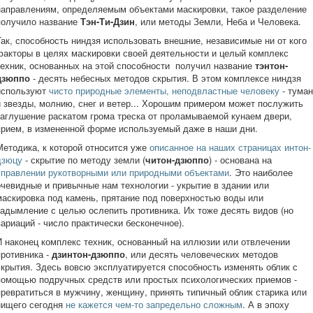
направлениям, определяемым объектами маскировки, такое разделение
получило название
Тэн-Ти-Дзин
, или методы Земли, Неба и Человека.
Так, способность ниндзя использовать внешние, независимые ни от кого
факторы в целях маскировки своей деятельности и целый комплекс
техник, основанных на этой способности получил название
тэнтон-
дзюппо
- десять небесных методов скрытия. В этом комплексе ниндзя
используют
чисто природные элементы, неподвластные человеку
- туман
и звезды, молнию, снег и ветер... Хорошим примером может послужить
заглушение раскатом грома треска от проламываемой кунаем двери,
прием, в измененной форме используемый даже в наши дни.
Методика, к которой относится уже
описанное на наших страницах интон-
дзюцу
- скрытие по методу земли (
читон-дзюппо
) - основана на
управлении рукотворными или природными объектами
. Это наиболее
очевидные и привычные нам технологии - укрытие в здании или
маскировка под камень, прятание под поверхностью воды или
задымление с целью ослепить противника. Их тоже десять видов (но
вариаций - число практически бесконечное).
И наконец комплекс техник, основанный на иллюзии или отвлечении
противника -
дзинтон-дзюппо
, или десять человеческих методов
скрытия. Здесь вовсю эксплуатируется способность изменять облик с
помощью подручных средств или простых психологических приемов -
превратиться в мужчину, женщину, принять типичный облик старика или
нищего сегодня
не кажется чем-то запредельно сложным
. А в эпоху