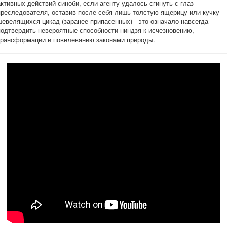
активных действий синоби, если агенту удалось сгинуть с глаз
преследователя, оставив после себя лишь толстую ящерицу или кучку
шевелящихся цикад (заранее припасенных) - это означало навсегда
подтвердить невероятные способности ниндзя к исчезновению,
трансформации и повелеванию законами природы.