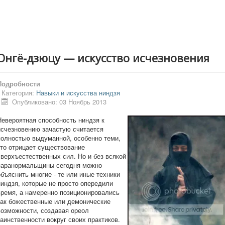
Онгё-дзюцу — искусство исчезновения
Подробности
Категория:
Навыки и искусства ниндзя
Опубликовано: 03 Ноябрь 2013
Невероятная способность ниндзя к
исчезновению зачастую считается
полностью выдуманной, особенно теми,
кто отрицает существование
сверхъестественных сил. Но и без всякой
паранормальщины сегодня можно
объяснить многие - те или иные техники
ниндзя, которые не просто опередили
время, а намеренно позиционировались
как божественные или демонические
возможности, создавая ореол
таинственности вокруг своих практиков.