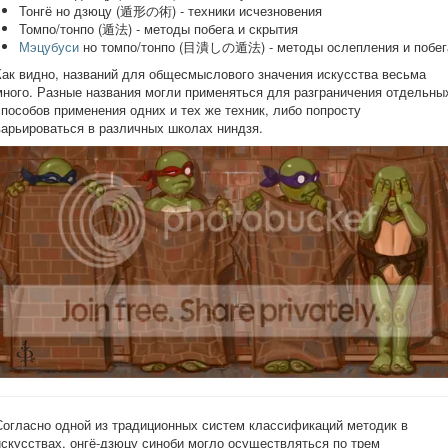
Тонгё но дзюцу (遁形の術) - техники исчезновения
Томпо/тонпо (遁法) - методы побега и скрытия
Мэцубуси
но томпо/тонпо (目潰しの遁法) - методы ослепления и побег
Как видно, названий для общесмыслового значения искусства весьма
много. Разные названия могли применяться для разграничения отдельны
способов применения одних и тех же техник, либо попросту
варьироваться в различных школах ниндзя.
Согласно одной из традиционных систем классификаций методик в
искусствах, онгё-дзюцу синоби могло осуществляться по трем