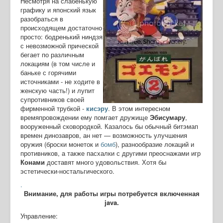
Несмотря на слабенькую
графику и японский язык
разобраться в
происходящем достаточно
просто: бодренький ниндзя
с невозможной прической
бегает по различным
локациям (в том числе и
баньке с горячими
источниками - не ходите в
женскую часть!) и лупит
супротивников своей
фирменной трубкой -
кисэру
. В этом интересном
времяпровождении ему помгает дружище
Эбисумару
,
вооруженный сковородкой. Казалось бы обычный битэмап
времен динозавров, ан нет — возможность улучшения
оружия (броски монеток и
бомб
), разнообразие локаций и
противников, а также пасхалки с другими преоснажами игр
Конами
доставят много удовольствия. Хотя бы
эстетически-ностальгического.
.
Внимание, для работы игры потребуется включенная
java.
Управление: