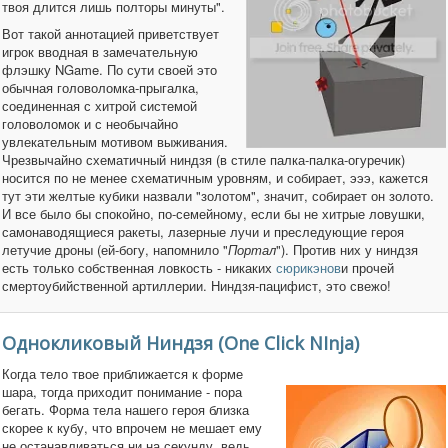
твоя длится лишь полторы минуты".
Вот такой аннотацией приветствует
игрок вводная в замечательную
флэшку NGame. По сути своей это
обычная головоломка-прыгалка,
соединенная с хитрой системой
головоломок и с необычайно
увлекательным мотивом выживания.
Чрезвычайно схематичный ниндзя (в стиле палка-палка-огуречик)
носится по не менее схематичным уровням, и собирает, эээ, кажется
тут эти желтые кубики назвали "золотом", значит, собирает он золото.
И все было бы спокойно, по-семейному, если бы не хитрые ловушки,
самонаводящиеся ракеты, лазерные лучи и преследующие героя
летучие дроны (ей-богу, напомнило "
Портал
"). Против них у ниндзя
есть только собственная ловкость - никаких
сюрикэнов
и прочей
смертоубийственной артиллерии. Ниндзя-пацифист, это свежо!
Однокликовый Ниндзя (One Click NInja)
Когда тело твое приближается к форме
шара, тогда приходит понимание - пора
бегать. Форма тела нашего героя близка
скорее к кубу, что впрочем не мешает ему
не останавливаться ни на секунду, ведь