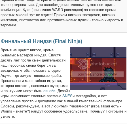
телепортироваться. Для освобождения пленных нужно повторить
комбинацию букв (привычная WASD раскладка) за короткое время -
простых миссий тут не ждите! Причем никаких звездочек, никаких
кинжалов, пистолетов или противотанковых пушек - только хитрость и
терпение.
Финальный Ниндзя (Final Ninja)
Время не щадит никого, кроме
бывалых мастеров ниндзя. Спустя
десять лет после смен деятельности
наш персонаж снова берется за
звездочки, чтобы показать злодею
Акуме, где зимуют японские крабы.
Прекрасная и масштабная игрушка,
которая покажет, насколько шустрыми
и прыгучими могут быть
синоби
. Дизайн
игры напоминает славные времена
SNES
и мегадрайва, а вот
управление просто и доходчиво как в любой качественной флэш-игре.
Словом, рекомендуем, а вот любители "червячков" (игра такая есть -
Worms - знаете?) найдут особенное удовольствие. Почему? Поиграйте и
узнаете.