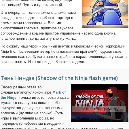
он - ниндзя! Пусть и однокликовый.
Это очередная головоломка с элементами
аркады, точнее даже наоборот - аркада с
элементами головоломки. Весьма
симпатичная графика, приятное звуковое
сопровождение и крайне простое управление - всего одна кнопка.
Главное понять, когда же эту кнопку жать...
По сюжету наш герой - обычный винтик в бюрократической корпорации
Ninja Inc. Налетевший ветер (или насланный врагами?) подхватывает
жизненно важные бумаги нашего храброго параллелепипеда и уносит в
неизвестность. И тогда ниндзя берется за дело.
Тень Ниндзя (Shadow of the Ninja flash game)
Своеобразный ответ во
флэше мегапопулярной игре
Mark of
the Ninja
. Только вместо протагониста
мужского пола у нас вполне себе
фигуристая девица с каштановыми
волосами (ну явно не японка). Суть
игры в выполнении миссии, но
подчеркнуто небоевыми методами -
героиня может ходить, прыгать, даже скрываться из поля зрения или