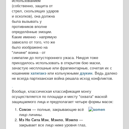
использованием
(собственно, защита от
стрел, скользящих ударов
и осколков), она должна
была вызывать у
противников вполне
определённые эмоции.
Какие именно - напрямую
зависело от того, что же
было изображено на
"личине" воина - от
симпатии до потустороннего ужаса. Ниндзя тоже
приходилось использовать в открытом бою маски,
зачастую несплошные или фрагментарные, сочетая их с
ношением
хатиганэ
или кольчужными
дзукин
. Ведь далеко
не всегда партизанская война решала исход конфликтов.
.
Вообще, классическая классификация мэнгу
осуществляется по площади и месту "охвата" маской
защищаемого лица и предполагает четыре формы масок:
Сомэн
— полные, закрывающие всё
лицо личины.
Мэ Но Сита Мэн
,
Мэнпо
,
Мэмпо
—
закрывает все лицо ниже уровня глаз,