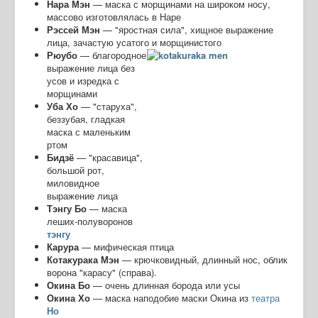
Нара Мэн
— маска с морщинами на широком носу,
массово изготовлялась в Наре
Рэссей Мэн
— "яростная сила", хищное выражение
лица, зачастую усатого и морщинистого
Рюубо
— благородное
выражение лица без
усов и изредка с
морщинами
Уба Хо
— "старуха",
беззубая, гладкая
маска с маленьким
ртом
Бидзё
— "красавица",
большой рот,
миловидное
выражение лица
Тэнгу Бо
— маска
леших-полуворонов
тэнгу
Карура
— мифическая птица
Котакурака Мэн
— крючковидный, длинный нос, облик
ворона "карасу" (справа).
Окина Бо
— очень длинная борода или усы
Окина Хо
— маска наподобие маски Окина из
театра
Но