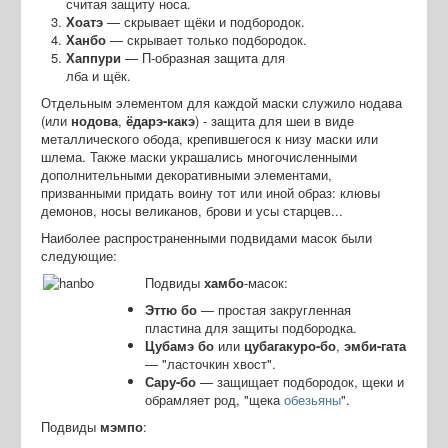
считая защиту носа.
Хоатэ
— скрывает щёки и подбородок.
Ханбо
— скрывает только подбородок.
Хаппури
— П-образная защита для
лба и щёк.
Отдельным элементом для каждой маски служило нодава
(или
нодова
,
ёдарэ-какэ
) - защита для шеи в виде
металлического обода, крепившегося к низу маски или
шлема. Также маски украшались многочисленными
дополнительными декоративными элементами,
призванными придать воину тот или иной образ: клювы
демонов, носы великанов, брови и усы старцев...
Наиболее распространенными подвидами масок были
следующие:
Подвиды
хамбо
-масок:
Эттю бо
— простая закругленная
пластина для защиты подбородка.
Цубамэ бо
или
цубагакуро-бо
,
эмби-гата
— "ласточкин хвост".
Сару-бо
— защищает подбородок, щеки и
обрамляет род, "щека
обезьяны
".
Подвиды
мэмпо
: