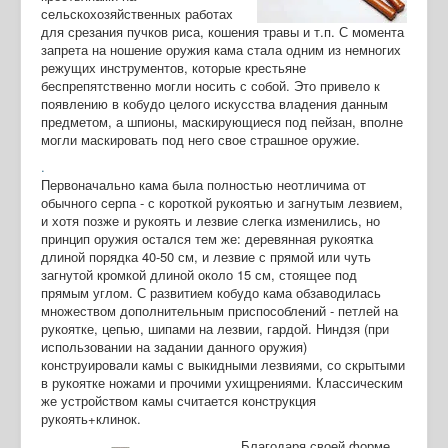
сельскохозяйственных работах
для срезания пучков риса, кошения травы и т.п. С момента
запрета на ношение оружия кама стала одним из немногих
режущих инструментов, которые крестьяне
беспрепятственно могли носить с собой. Это привело к
появлению в кобудо целого искусства владения данным
предметом, а шпионы, маскирующиеся под пейзан, вполне
могли маскировать под него свое страшное оружие.
.
Первоначально кама была полностью неотличима от
обычного серпа - с короткой рукоятью и загнутым лезвием,
и хотя позже и рукоять и лезвие слегка изменились, но
принцип оружия остался тем же: деревянная рукоятка
длиной порядка 40-50 см, и лезвие с прямой или чуть
загнутой кромкой длиной около 15 см, стоящее под
прямым углом. С развитием кобудо кама обзаводилась
множеством дополнительным приспособлений - петлей на
рукоятке, цепью, шипами на лезвии, гардой. Ниндзя (при
использовании на задании данного оружия)
конструировали камы с выкидными лезвиями, со скрытыми
в рукоятке ножами и прочими ухищрениями. Классическим
же устройством камы считается конструкция
рукоять+клинок.
Благодаря своей форме