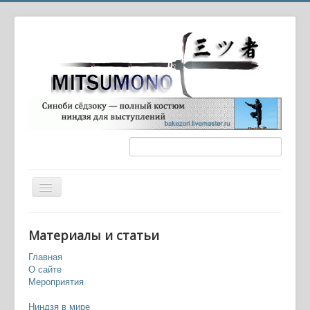
Вы здесь:
Главная
Игры
Материалы и статьи
Кровавые Клинки (Bloody Blades)
Главная
О сайте
Мероприятия
Ниндзя в мире