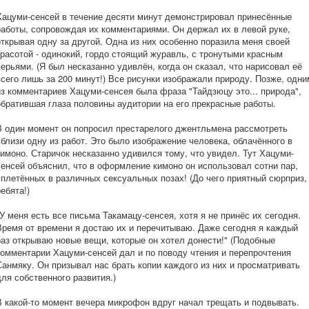
Хацуми-сенсей в течение десяти минут демонстрировал принесённые
работы, сопровождая их комментариями. Он держал их в левой руке,
открывая одну за другой. Одна из них особенно поразила меня своей
красотой - одинокий, гордо стоящий журавль, с тронутыми красным
перьями. (Я был несказанно удивлён, когда он сказал, что нарисовал её
всего лишь за 200 минут!) Все рисунки изображали природу. Позже, одни
из комментариев Хацуми-сенсея была фраза "Тайдзюцу это... природа",
обратившая глаза половины аудитории на его прекрасные работы.
В один момент он попросил престарелого джентльмена рассмотреть
вблизи одну из работ. Это было изображение человека, облачённого в
кимоно. Старичок несказанно удивился тому, что увидел. Тут Хацуми-
сенсей объяснил, что в оформление кимоно он использовал сотни пар,
сплетённых в различных сексуальных позах! (До чего приятный сюрприз,
ребята!)
"У меня есть все письма Такамацу-сенсея, хотя я не принёс их сегодня.
Время от времени я достаю их и перечитываю. Даже сегодня я каждый
раз открываю новые вещи, которые он хотел донести!" (Подобные
комментарии Хацуми-сенсей дал и по поводу чтения и перепрочтения
Санмяку. Он призывал нас брать копии каждого из них и просматривать
для собственного развития.)
В какой-то момент вечера микрофон вдруг начал трещать и подвывать.