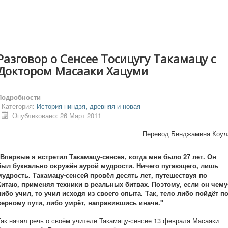
Разговор о Сенсее Тосицугу Такамацу с
Доктором Масааки Хацуми
Подробности
Категория:
История ниндзя, древняя и новая
Опубликовано: 26 Март 2011
Перевод Бенджамина Коул
"Впервые я встретил Такамацу-сенсея, когда мне было 27 лет. Он
был буквально окружён аурой мудрости. Ничего пугающего, лишь
мудрость. Такамацу-сенсей провёл десять лет, путешествуя по
Китаю, применяя техники в реальных битвах. Поэтому, если он чему
либо учил, то учил исходя из своего опыта. Так, тело либо пойдёт п
верному пути, либо умрёт, направившись иначе."
Так начал речь о своём учителе Такамацу-сенсее 13 февраля Масааки