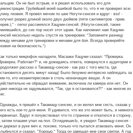
пальцем. Он не был острым, и я решил использовать его для
демонстрации. Грубейшей моей ошибкой было то, что я не проверил всю
длину лезвия. Я провёл мечом по шее Ногути-сенсея и вдруг - взз! -
получил разрез длиной около двух дюймов (пяти сантиметров - прим.
перев.)," - легко рассмеялся Хацуми-сенсей. (Ногути-сенсей, также
смеявшийся, до сих пор носит этот шрам. Как напомнил нам Хацуми-
сенсей несколько недель спустя на тренировке: "Запомните разницу
между мечами для тренировки и мечами для боя. Всегда проверяйте
лезвия на безопасность.")
Как только микрофон наладили, Масааки Хацуми сказал: "Проверка.
Проверка. Работает?" и, не дожидаясь ответа, повернулся к аудитории и
продолжил рассказ о Такамацу-сенсее - как раз с того места, где
остановился десять минут назад! Было безумно интересно наблюдать за
кем-то, кто незаинтересован в столь незначащих вещах. А он
действительно не обращал внимание, включена ли камера или нет. Он
даже никогда не задумывался, "Так, где я остановился?!" - как многие из
нас.
"Однажды, я пришёл к Такамацу-сенсею, и он велел мне сесть, сказав у
него есть кое-то для меня. Я удивился, что же это может быть, и немного
нервничал. Вдруг я почувствовал что-то странное и откатился в сторону,
а затем плашмя упал на пол. ОглядевшисЬ, я увидел Такамацу-сенсея -
он держал в руке меч и, похоже, только что пытался атаковать меня. Он
улыбнулся и сказал, "Хорошо." Тогда он завещал мне свои свитки. А год