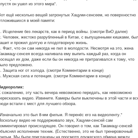
спустя он ушел из этого мира".
Вот ещё несколько вещей затронутых Хацуми-сенсеем, но поверхностно
отложившихся в моей памяти:
1. Исцеление без лекарств, как в период войны. (смотри ВиО далее)
2. Человек, жестоко разрубленный в Китае, с выпущенными кишками, бы
зашит и прожил долгую и плодотворную жизнь.
3. Факт, что он сам никогда не пил в молодости. Несмотря на это, жена
Такамацу-сенсея всегда наливала ему выпить каждый раз, когда он
посещал их дом, даже если бы он никогда не притрагивался к тому, что
было предложено.
4. Защита ног от холода. (смотри Комментарии в конце)
5. Мужская сила и потенция. (смотри Комментарии в конце)
Видеоролик:
К сожалению, эту часть вечера невозможно передать, как невозможно
пересказать видео. Извините. Камеры были выключены в этой части и вс
люди встали с мест для лучшего обзора.
"Изначально это был 8-мм фильм. Я перенёс его на видеоленту."
Поскольку видео не поддерживало звук, Хацуми-сенсей сам
комментировал происходящее. Он говорил о том, как Такамацу-сенсей
объяснял исполнение техник. (Естественно, это не был тренировочный
фильм. Мы были приглашены на просмотр дружеского обмена между