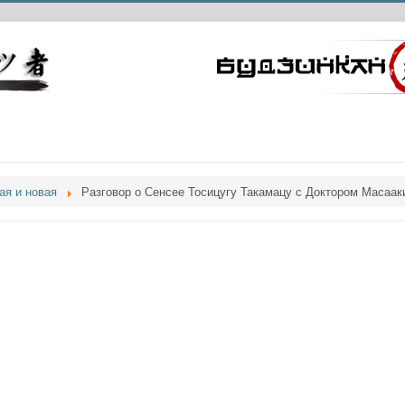
ая и новая
Разговор о Сенсее Тосицугу Такамацу с Доктором Масаак