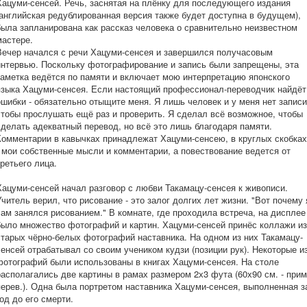
Хацуми-сенсей. Речь, заснятая на плёнку для последующего издания
(английская редублированная версия также будет доступна в будущем),
была запланирована как рассказ человека о сравнительно неизвестном
мастере.
Вечер начался с речи Хацуми-сенсея и завершился получасовым
интервью. Поскольку фотографирование и запись были запрещены, эта
заметка ведётся по памяти и включает мою интерпретацию японского
языка Хацуми-сенсея. Если настоящий профессионал-переводчик найдёт
ошибки - обязательно отыщите меня. Я лишь человек и у меня нет записи
чтобы прослушать ещё раз и проверить. Я сделал всё возможное, чтобы
сделать адекватный перевод, но всё это лишь благодаря памяти.
Комментарии в кавычках принадлежат Хацуми-сенсею, в круглых скобках
- мои собственные мысли и комментарии, а повествование ведется от
третьего лица.
Хацуми-сенсей начал разговор с любви Такамацу-сенсея к живописи.
Учитель верил, что рисование - это залог долгих лет жизни. "Вот почему 
сам занялся рисованием." В комнате, где проходила встреча, на дисплее
было множество фотографий и картин. Хацуми-сенсей принёс коллажи из
старых чёрно-белых фотографий наставника. На одном из них Такамацу-
сенсей отрабатывал со своим учеником кудзи (позиции рук). Некоторые и
фотографий были использованы в книгах Хацуми-сенсея. На столе
располагались две картины в рамах размером 2х3 фута (60х90 см. - прим
перев.). Одна была портретом наставника Хацуми-сенсея, выполненная з
год до его смерти.