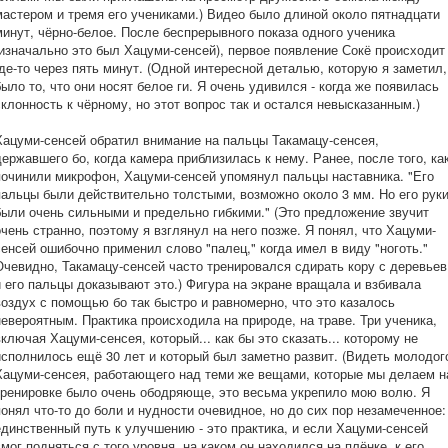
мастером и тремя его учениками.) Видео было длиной около пятнадцати
минут, чёрно-белое. После беспрерывного показа одного ученика
(изначально это был Хацуми-сенсей), первое появление Сокё происходит
где-то через пять минут. (Одной интересной деталью, которую я заметил,
было то, что они носят белое ги. Я очень удивился - когда же появилась
склонность к чёрному, но этот вопрос так и остался невысказанным.)
Хацуми-сенсей обратил внимание на пальцы Такамацу-сенсея,
державшего бо, когда камера приблизилась к нему. Ранее, после того, ка
починили микрофон, Хацуми-сенсей упомянул пальцы наставника. "Его
пальцы были действительно толстыми, возможно около 3 мм. Но его рук
были очень сильными и предельно гибкими." (Это предложение звучит
очень странно, поэтому я взглянул на него позже. Я понял, что Хацуми-
сенсей ошибочно применил слово "палец," когда имел в виду "ноготь."
Очевидно, Такамацу-сенсей часто тренировался сдирать кору с деревьев
и его пальцы доказывают это.) Фигура на экране вращала и взбивала
воздух с помощью бо так быстро и равномерно, что это казалось
невероятным. Практика происходила на природе, на траве. Три ученика,
включая Хацуми-сенсея, который... как бы это сказать... которому не
исполнилось ещё 30 лет и который был заметно развит. (Видеть молодог
Хацуми-сенсея, работающего над теми же вещами, которые мы делаем н
тренировке было очень ободряюще, это весьма укрепило мою волю. Я
понял что-то до боли и нудности очевидное, но до сих пор незамеченное:
единственный путь к улучшению - это практика, и если Хацуми-сенсей
смог подняться с того уровня, на каком он находился на плёнке, к его