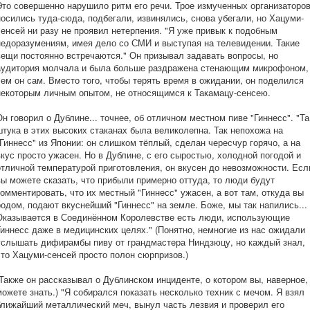
Это совершенно нарушило ритм его речи. Трое измученных организаторо
носились туда-сюда, подбегали, извинялись, снова убегали, но Хацуми-
сенсей ни разу не проявил нетерпения. "Я уже привык к подобным
недоразумениям, имея дело со СМИ и выступая на телевидении. Такие
вещи постоянно встречаются." Он призывал задавать вопросы, но
аудитория молчала и была больше раздражена стенающим микрофоном,
чем он сам. Вместо того, чтобы терять время в ожидании, он поделился
некоторым личным опытом, не относящимся к Такамацу-сенсею.
Он говорил о Дублине... точнее, об отличном местном пиве "Гиннесс". "Та
штука в этих высоких стаканах была великолепна. Так непохожа на
"Гиннесс" из Японии: он слишком тёплый, сделан чересчур горячо, а на
вкус просто ужасен. Но в Дублине, с его сыростью, холодной погодой и
отличной температурой приготовления, он вкусен до невозможности. Есл
вы можете сказать, что прибыли примерно оттуда, то люди будут
комментировать, что их местный "Гиннесс" ужасен, а вот там, откуда вы
родом, подают вкуснейший "Гиннесс" на земле. Боже, мы так напились...
Оказывается в Соединённом Королевстве есть люди, использующие
Гиннесс даже в медицинских целях." (Понятно, немногие из нас ожидали
услышать дифирамбы пиву от грандмастера Ниндзюцу, но каждый знал,
что Хацуми-сенсей просто полон сюрпризов.)
(Также он рассказывал о Дублинском инциденте, о котором вы, наверное,
можете знать.) "Я собирался показать несколько техник с мечом. Я взял
ближайший металлический меч, вынул часть лезвия и проверил его