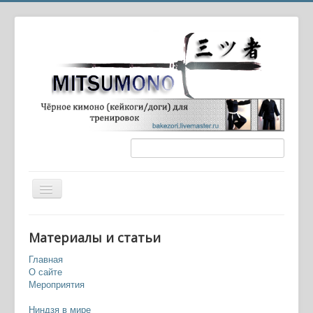
Вы здесь:
Главная
История старая и новая
Материалы и статьи
Исикава Гоэмон — разбойник и герой
Главная
О сайте
Мероприятия
Ниндзя в мире