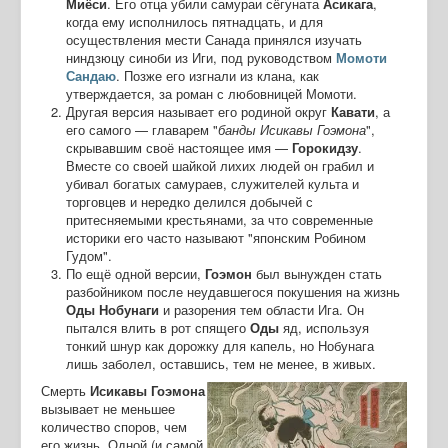
Миёси
. Его отца убили самураи сёгуната
Асикага
,
когда ему исполнилось пятнадцать, и для
осуществления мести Санада принялся изучать
ниндзюцу синоби из Иги, под руководством
Момоти
Сандаю
. Позже его изгнали из клана, как
утверждается, за роман с любовницей Момоти.
Другая версия называет его родиной округ
Кавати
, а
его самого — главарем "
банды Исикавы Гоэмона
",
скрывавшим своё настоящее имя —
Горокидзу
.
Вместе со своей шайкой лихих людей он грабил и
убивал богатых самураев, служителей культа и
торговцев и нередко делился добычей с
притесняемыми крестьянами, за что современные
историки его часто называют "японским Робином
Гудом".
По ещё одной версии,
Гоэмон
был вынужден стать
разбойником после неудавшегося покушения на жизнь
Оды Нобунаги
и разорения тем области Ига. Он
пытался влить в рот спящего
Оды
яд, используя
тонкий шнур как дорожку для капель, но Нобунага
лишь заболел, оставшись, тем не менее, в живых.
Смерть
Исикавы
Гоэмона
вызывает не меньшее
количество споров, чем
его жизнь. Одной (и самой