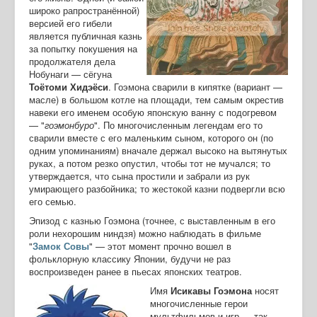
широко рапространённой)
версией его гибели
является публичная казнь
за попытку покушения на
продолжателя дела
Нобунаги — сёгуна
Тоётоми
Хидэёси
. Гоэмона сварили в кипятке (вариант —
масле) в большом котле на площади, тем самым окрестив
навеки его именем особую японскую ванну с подогревом
— "
гоэмонбуро
". По многочисленным легендам его то
сварили вместе с его маленьким сыном, которого он (по
одним упоминаниям) вначале держал высоко на вытянутых
руках, а потом резко опустил, чтобы тот не мучался; то
утверждается, что сына простили и забрали из рук
умирающего разбойника; то жестокой казни подвергли всю
его семью.
Эпизод с казнью Гоэмона (точнее, с выставленным в его
роли нехорошим ниндзя) можно наблюдать в фильме
"
Замок
Совы
" — этот момент прочно вошел в
фольклорную классику Японии, будучи не раз
воспроизведен ранее в пьесах японских театров.
Имя
Исикавы
Гоэмона
носят
многочисленные герои
мультфильмов и игр — так,