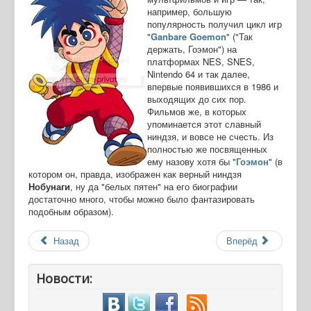
например, большую
популярность получил цикл игр
"
Ganbare
Goemon
" ("Так
держать, Гоэмон") на
платформах NES, SNES,
Nintendo 64 и так далее,
впервые появившихся в 1986 и
выходящих до сих пор.
Фильмов же, в которых
упоминается этот славный
ниндзя, и вовсе не счесть. Из
полностью же посвященных
ему назову хотя бы "
Гоэмон
" (в
котором он, правда, изображен как верный ниндзя
Нобунаги
, ну да "белых пятен" на его биографии
достаточно много, чтобы можно было фантазировать
подобным образом).
Назад
Вперёд
Новости: