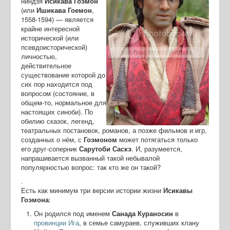
ниндзя
Исикава
Гоэмон
(или
Ишикава
Гоемон
,
1558-1594) — является
крайне интересной
исторической (или
псевдоисторической)
личностью,
действительное
существование которой до
сих пор находится под
вопросом (состояние, в
общем-то, нормальное для
настоящих синоби). По
обилию сказок, легенд,
театральных постановок, романов, а позже фильмов и игр,
созданных о нём, с
Гоэмоном
может потягаться только
его друг-соперник
Сарутоби
Саскэ
. И, разумеется,
напрашивается вызванный такой небывалой
популярностью вопрос: так кто же он такой?
.
Есть как минимум три версии истории жизни
Исикавы
Гоэмона
:
Он родился под именем
Санада
Кураносин
в
провинции Ига
, в семье самураев, служивших клану