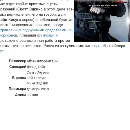
Вас ждут крайне приятные сцены
сражений (
Скотт Эдкинс
в этом деле все-
таки великолепен, что ни говори, да и
Кейн Косуги
хорош) и небольшой букетик
чисто "ниндзевских" приемов, вроде
отравленных подручными средствами
бо-
сюрикэнов
, плевания
фукибари
и
достаточно реалистичная работа против
нескольких противников. Ролик из-за кулис смотрите
тут
, оба трейлера -
тут
.
.
Режиссер
Айзек Флорентайн
Сценарий
Дэвид Уайт
Скотт Эдкинс
В ролях
Кейн Косуги
Мика Хидзии
Премьера
декабрь 2013
Длина
95 мин