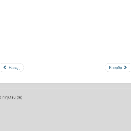
Назад
Вперёд
 ninjutsu (ru)