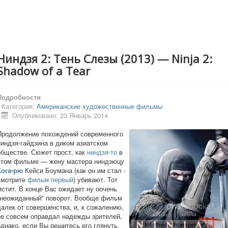
Ниндзя 2: Тень Слезы (2013) — Ninja 2:
Shadow of a Tear
Подробности
Категория:
Американские художественные фильмы
Опубликовано: 23 Январь 2014
Продолжение похождений современного
ниндзя-гайдзина в диком азиатском
обществе. Сюжет прост, как
ниндзя-то
в
этом фильме — жену мастера ниндзюцу
Кога-рю
Кейси Боумана (как он им стал -
смотрите
фильм первый
) убивают. Тот
мстит. В конце Вас ожидает ну оочень
"неожиданный" поворот. Вообще фильм
далек от совершенства, и, к сожалению,
не совсем оправдал надежды зрителей,
однако, если Вы решитесь его глянуть,