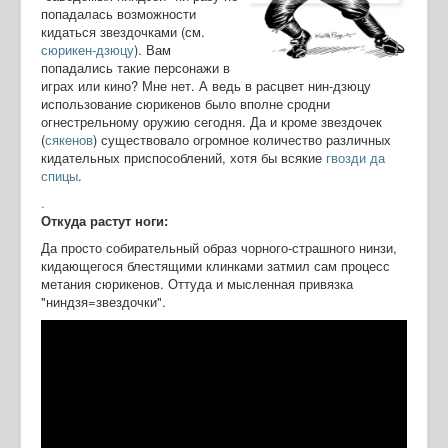
попадалась возможности
кидаться звездочками (см.
сюрикен-дзюцу
). Вам
попадались такие персонажи в
играх или кино? Мне нет. А ведь в расцвет нин-дзюцу
использование сюрикенов было вполне сродни
огнестрельному оружию сегодня. Да и кроме звездочек
(
сякенов
) существовало огромное количество различных
кидательных приспособлений, хотя бы всякие
гвозди да
спицы
.
.
Откуда растут ноги:
Да просто собирательный образ чорного-страшного нинзи,
кидающегося блестящими клинками затмил сам процесс
метания сюрикенов. Оттуда и мысленная привязка
"ниндзя=звездочки".