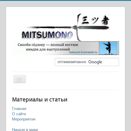
Вы здесь:
Главная
Мифы о ниндзя
Материалы и статьи
Миф девятый: сюрикены
Главная
О сайте
Мероприятия
Ниндзя в мире