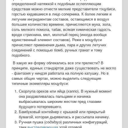
определенной натяжкой к подобным ослепляющим
средствам можно отнести мелкие представители тэцубиси,
горстью кидавшиеся в лицо соперника. К более легким и
летучим ингридиентам составов, остающимся в воздух
большее количество времени, причисляются мука, зола,
соль мелкого помола, табак, всякая химическая гадость
вроде стрихнина, мел, молотый перец (иногда вообще
единственный элемент составов). Реже к мэцубуси
причисляют применения дыма, пара и других летучих
соединений с помощью бомб, ручных гранат и тому
подобного.
В какую же форму облекались все эти прелести? В
принципе, единых стандартов даже существовать не могло
- фантазия у ниндзя работала на полную катушку. Но в
самых общих чертах, можно выделить следующие
типичные экземпляры мэцубуси:
Скорлупа орехов или яйца (
хаппо
). В нужный момент
она раздавливалась пальцами и начинка
выбрасывалась широким жестом пред глазами
будущего потерпевшего.
Бамбуковый контейнер с крышкой или прикрытый
бумагой, которая дырявилась и рассыпала начинку.
Ручная пушка (
содэдзуэ
) различных конфигураций,
таки
выстреливающая
этой отравой.