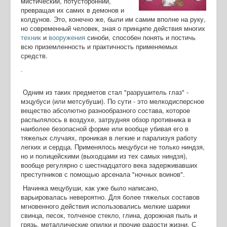
мистический, потусторонний,
превращая их самих в демонов и
колдунов. Это, конечно же, были им самим вполне на руку,
но современный человек, зная о принципе действия многих
техник
и
вооружения
синоби, способен понять и постичь
всю приземленность и практичность применяемых
средств.
.
Одним из таких предметов стал "разрушитель глаз" -
мэцубуси (или метсубуши). По сути - это мелкодисперсное
вещество абсолютно разнообразного состава, которое
распылялось в воздухе, затрудняя обзор противника в
наиболее безопасной форме или вообще убивая его в
тяжелых случаях, проникая в легкие и парализуя работу
легких и сердца. Применялось мецубуси не только ниндзя,
но и полицейскими (выходцами из тех самых ниндзя),
вообще регулярно с шестнадцатого века задерживавших
преступников с помощью арсенала "ночных воинов".
Начинка мецубуши, как уже было написано,
варьировалась невероятно. Для более тяжелых составов
мгновенного действия использовались мелкие шарики
свинца, песок, толченое стекло, глина, дорожная пыль и
грязь, металлические опилки и прочие радости жизни. С