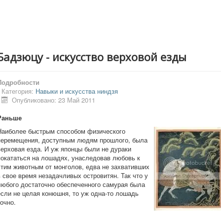
Бадзюцу - искусство верховой езды
Подробности
Категория:
Навыки и искусства ниндзя
Опубликовано: 23 Май 2011
Раньше
Наиболее быстрым способом физического
перемещения, доступным людям прошлого, была
верховая езда. И уж японцы были не дураки
покататься на лошадях, унаследовав любовь к
этим животным от монголов, едва не захвативших
в свое время незадачливых островитян. Так что у
любого достаточно обеспеченного самурая была
если не целая конюшня, то уж одна-то лошадь
точно.