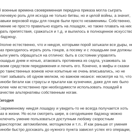
В военные времена своевременная передача приказа могла сыграть
ключевую роль для исхода не только битвы, но и целой войны, а значит,
навыки верховой езды для гонцов были просто незаменимы. Собственно,
умение не просто правильно ездить на лошадях, но также плавать на них
брать препятствия, сражаться и т.д. и вылилось в полноценное искусств
- бадзюцу.
Вполне естественно, что и ниндзя, которыми порой затыкали все дыры, н
раз приходилось играть роль гонцов, а посему и с лошадьми они должны
были уметь обращаться на отлично: быть в состоянии управлять
лошадью днем и ночью, атаковать противника из седла, ухаживать за
своим средством передвижения и лечить его. Конечно, в мифы и сказки
про таинственных воинов ночи копытные не очень вписывались, но не
стоит забывать об одном мелком, но важном нюансе: несмотря на то, что
синоби бегали как страусы и прыгали как кузнечики, даже для них было
более чем естественно при необходимости использовать лошадей в
качестве альтернативы собственным ногам.
Сегодня
Современному ниндзя лошадку и увидеть-то не всегда получается хоть
раз в жизни. Но если смотреть шире, в сегодняшнее бадзюцу можно
включить умение пользоваться доступным любому скоростным
транспортом: автомобилем, мотоциклом и т.п.. И как раньше от умения
синоби быстро доскакать до нужного пункта зависел успех его операции,