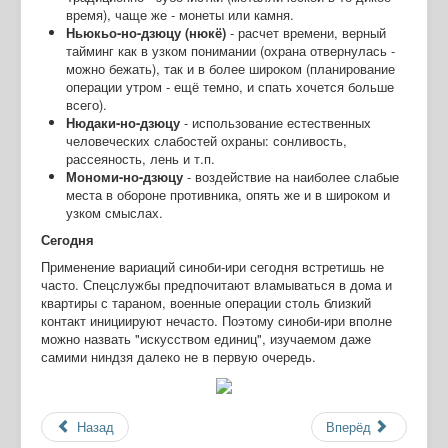
время), чаще же - монеты или камня.
Ньюкьо-но-дзюцу (нюкё)
- расчет времени, верный
тайминг как в узком понимании (охрана отвернулась -
можно бежать), так и в более широком (планирование
операции утром - ещё темно, и спать хочется больше
всего).
Нюдаки-но-дзюцу
- использование естественных
человеческих слабостей охраны: сонливость,
рассеяность, лень и т.п.
Мономи-но-дзюцу
- воздействие на наиболее слабые
места в обороне противника, опять же и в широком и
узком смыслах.
Сегодня
Применение вариаций синоби-ири сегодня встретишь не
часто. Спецслужбы предпочитают вламываться в дома и
квартиры с тараном, военные операции столь близкий
контакт инициируют нечасто. Поэтому синоби-ири вполне
можно назвать "искусством единиц", изучаемом даже
самими ниндзя далеко не в первую очередь.
Назад
Вперёд