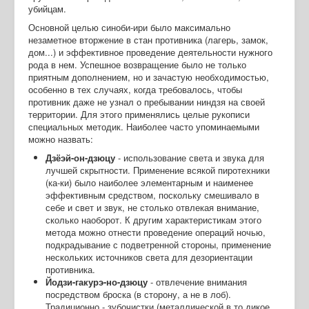
убийцам.
Основной целью синоби-ири было максимально
незаметное вторжение в стан противника (лагерь, замок,
дом...) и эффективное проведение деятельности нужного
рода в нем. Успешное возвращение было не только
приятным дополнением, но и зачастую необходимостью,
особенно в тех случаях, когда требовалось, чтобы
противник даже не узнал о пребывании ниндзя на своей
территории. Для этого применялись целые рукописи
специальных методик. Наиболее часто упоминаемыми
можно назвать:
Дзёэй-он-дзюцу
- использование света и звука для
лучшей скрытности. Применение всякой пиротехники
(ка-ки) было наиболее элементарным и наименее
эффективным средством, поскольку смешивало в
себе и свет и звук, не столько отвлекая внимание,
сколько наоборот. К другим характеристикам этого
метода можно отнести проведение операций ночью,
подкрадывание с подветренной стороны, применение
нескольких источников света для дезориентации
противника.
Йодзи-гакурэ-но-дзюцу
- отвлечение внимания
посредством броска (в сторону, а не в лоб).
Традиционно - зубочистки (металлической в то дикое