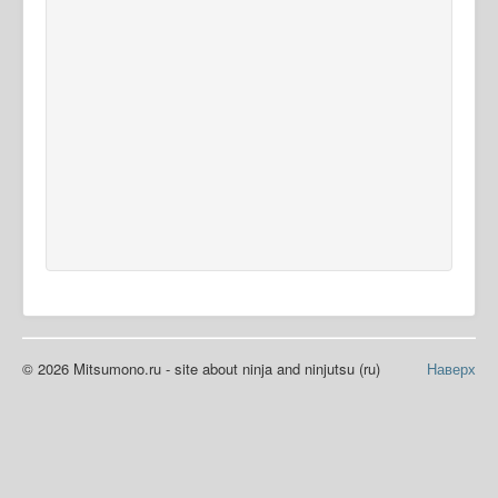
© 2026 Mitsumono.ru - site about ninja and ninjutsu (ru)
Наверх