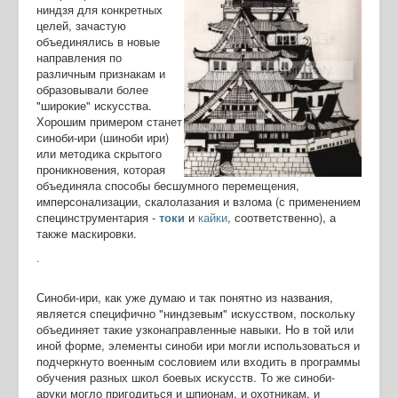
ниндзя для конкретных
целей, зачастую
объединялись в новые
направления по
различным признакам и
образовывали более
"широкие" искусства.
Хорошим примером станет
синоби-ири (шиноби ири)
или методика скрытого
проникновения, которая
объединяла способы бесшумного перемещения,
имперсонализации, скалолазания и взлома (с применением
специнструментария -
токи
и
кайки
, соответственно), а
также маскировки.
.
Синоби-ири, как уже думаю и так понятно из названия,
является специфично "ниндзевым" искусством, поскольку
объединяет такие узконаправленные навыки. Но в той или
иной форме, элементы синоби ири могли использоваться и
подчеркнуто военным сословием или входить в программы
обучения разных школ боевых искусств. То же синоби-
аруки могло пригодиться и шпионам, и охотникам, и