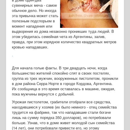
сувенирных меча - самое
обычное дело. Но иногда
эта привычка может стать
полезным подспорьем в
момент нападения или
выдворения из дома незаконно проникших туда людей. В
этом убедилась семейная чета из Аргентины, залив,
правда, при этом изрядное количество квадратных метров
кровью нападавших.
.
Для начала голые факты. В три двадцать ночи, когда
большинство жителей спокойно спят в своих постелях,
группа из трех мужчин, вооруженных пистолетом, проникли
в дом района Серра Норте в городе Кордова, Аргентина.
Их сообщница в это время оставалась в машине, ожидая,
пока мужчины вернутся с добычей.
Угрожая пистолетом, грабители отобрали все средства,
находившиеся у хозяев (их было немного - отец семейства
трудится на фабрике, так что нападавшие стали богаче
лишь на сумму порядка 350 долларов), но потребовали
больше. Узнав, что в доме живет молодой сын семейства
(14 лет), они потребовали привести его, но этому