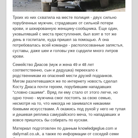
Троих из них схватила на месте полиция - двух сильно
порубленных мужчин, страдавших от сильной потери
крови, и шокированную женщину-сообщника. Еще один,
уковылявший с места преступления, был взят в тот же
день в госпитале, куда пришел за помощью. А она
потребовалась всей команде - располосованные запястья,
суставы, даже шеи и головы уже сцедили много литров
крови.
Семейство Диасов (муж и жена 49 и 48 лет
соответственно, сын и дедушка) переехало к
родственникам из опасений мести друзей подранков.
Мигом разлетевшаяся же по интернету новость сделал
Косту Диаса почти героем, порубившим нападавших
"словно сашими". Вряд ли ему стало от этого легче, но
одно точно - мужчина смог постоять за свою семью,
несмотря на то, что никогда не занимался никакими
боевыми искусствами. А окажись под рукой у него не тупая
и дешевая реплика самурайского меча, то нападавших и
вовсе пришлось бы собирать по кускам.
Материал подготовлен по данным knowledgeglue.com и
dailymail.co.uk, а также по информации от соседей семи