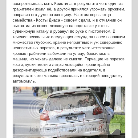
воспротивилась мать Кристина, в результате чего один из
грабителей избил её, а другой принялся угрожать оружием,
направив его дуло на женщину. На этом нервы отца
семейства - Косты Диаса - совсем сдали, и в отчаянии он
выхватил из ножен лежащую на подставке у стены
сувенирную катану и рубанул по руке с пистолетом. В
течение нескольких следующих секунд он нанес напавшим
множество глубоких, крайне неприятных и уж совершенно
неаппетитных порезов, в результате чего истекающие
кровью грабители выбежали на улицу, бросились в
машину, но уехать далеко не смогли. Торчащие из порезов
кости, куски плоти и литры льющейся крови крайне
дезориентирующе подействовали на водителя, в
результате чего машина врезалась в стоящий неподалеку
автомобиль.