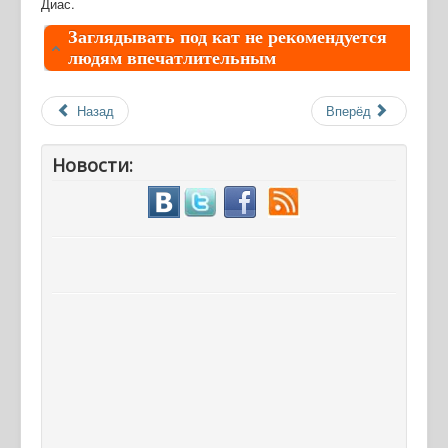
Диас.
Заглядывать под кат не рекомендуется
людям впечатлительным
Назад
Вперёд
Новости: