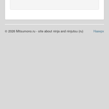
© 2026 Mitsumono.ru - site about ninja and ninjutsu (ru)
Наверх