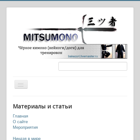
Вы здесь:
Главная
Игры
Материалы и статьи
Нанониндзя (Nano Ninja)
Главная
О сайте
Мероприятия
Ниндзя в мире