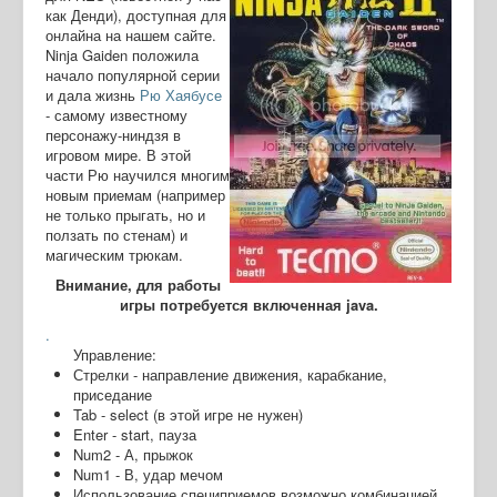
как Денди), доступная для
онлайна на нашем сайте.
Ninja Gaiden положила
начало популярной серии
и дала жизнь
Рю Хаябусе
- самому известному
персонажу-ниндзя в
игровом мире. В этой
части Рю научился многим
новым приемам (например
не только прыгать, но и
ползать по стенам) и
магическим трюкам.
Внимание, для работы
игры потребуется включенная java.
.
Управление:
Стрелки - направление движения, карабкание,
приседание
Tab - select (в этой игре не нужен)
Enter - start, пауза
Num2 - А, прыжок
Num1 - В, удар мечом
Использование специприемов возможно комбинацией