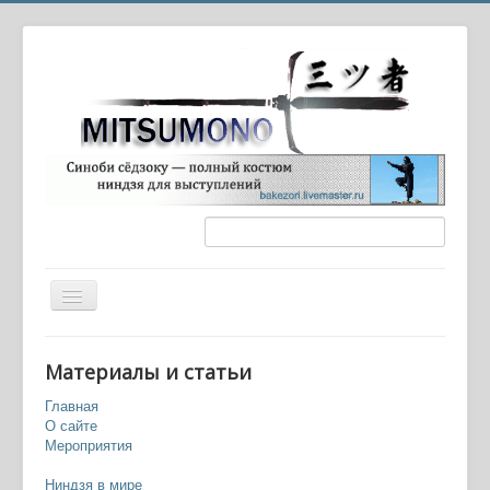
Вы здесь:
Главная
Игры
Материалы и статьи
Ниндзя Гайден 2 (Ninja Gaiden II: Dark Sword of Chaos,
Ninja Ryukenden II: Ankoku no Jashiken, Shadow
Главная
Warriors 2)
О сайте
Мероприятия
Ниндзя в мире