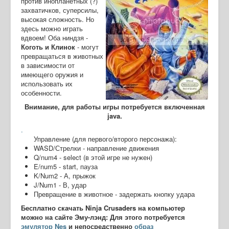
против инопланетных (?)
захватичков, суперсилы,
высокая сложность. Но
здесь можно играть
вдвоем! Оба ниндзя -
Коготь и Клинок
- могут
превращаться в животных
в зависимости от
имеющего оружия и
использовать их
особенности.
Внимание, для работы игры потребуется включенная
java.
.
Управление (для первого/второго персонажа):
WASD/Стрелки - направление движения
Q/num4 - select (в этой игре не нужен)
E/num5 - start, пауза
K/Num2 - А, прыжок
J/Num1 - В, удар
Превращение в животное - задержать кнопку удара
Бесплатно скачать Ninja Crusaders на компьютер
можно на сайте Эму-лэнд: Для этого потребуется
эмулятор Nes
и непосредственно
образ