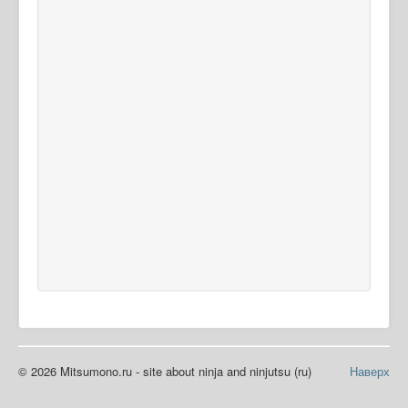
© 2026 Mitsumono.ru - site about ninja and ninjutsu (ru)
Наверх