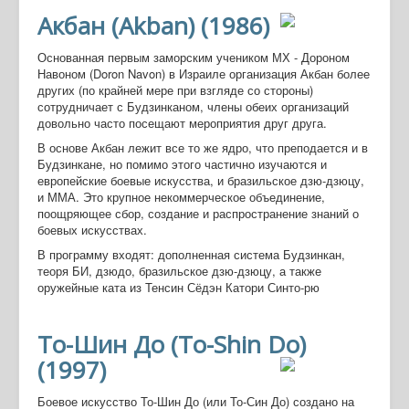
Акбан (Akban) (1986)
Основанная первым заморским учеником МХ - Дороном
Навоном (Doron Navon) в Израиле организация Акбан более
других (по крайней мере при взгляде со стороны)
сотрудничает с Будзинканом, члены обеих организаций
довольно часто посещают мероприятия друг друга.
В основе Акбан лежит все то же ядро, что преподается и в
Будзинкане, но помимо этого частично изучаются и
европейские боевые искусства, и бразильское дзю-дзюцу,
и ММА. Это крупное некоммерческое объединение,
поощряющее сбор, создание и распространение знаний о
боевых искусствах.
В программу входят: дополненная система Будзинкан,
теоря БИ, дзюдо, бразильское дзю-дзюцу, а также
оружейные ката из Тенсин Сёдэн Катори Синто-рю
То-Шин До (To-Shin Do)
(1997)
Боевое искусство То-Шин До (или То-Син До) создано на