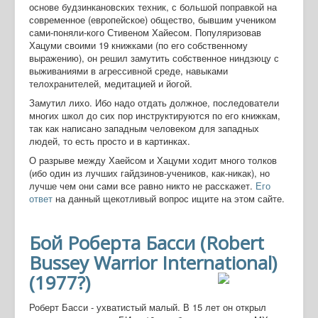
основе будзинкановских техник, с большой поправкой на
современное (европейское) общество, бывшим учеником
сами-поняли-кого Стивеном Хайесом. Популяризовав
Хацуми своими 19 книжками (по его собственному
выражению), он решил замутить собственное ниндзюцу с
выживаниями в агрессивной среде, навыками
телохранителей, медитацией и йогой.
Замутил лихо. Ибо надо отдать должное, последователи
многих школ до сих пор инструктируются по его книжкам,
так как написано западным человеком для западных
людей, то есть просто и в картинках.
О разрыве между Хаейсом и Хацуми ходит много толков
(ибо один из лучших гайдзинов-учеников, как-никак), но
лучше чем они сами все равно никто не расскажет.
Его
ответ
на данный щекотливый вопрос ищите на этом сайте.
Бой Роберта Басси (Robert
Bussey Warrior International)
(1977?)
Роберт Басси - ухватистый малый. В 15 лет он открыл