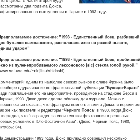
этого цикла. В части второй будут
рассмотрены два подвига Дюкса,
зафиксированных на выступлении в Париже в 1993 году.
Предполагаемое достижение: "1993 - Единственный боец, разбивший
две бутылки шампанского, располагавшихся на разной высоте,
одним ударом"
Предполагаемое достижение: "1993 - Единственный боец, пробивши
окно из пуленепробиваемого лексонового [sic] стекла голой рукой."
www-scf.usc.edu/~ninjitsu/shidoshi)
Комментарий
: одним из наиболее свежих рывков к славе Фрэнка было
всеобщее одурачивание во франкоязычной публикации "
Бушидо-Карате
"
ради приглашения его на мероприятие, проводимое на стадионе Берси в
Париже, 1993. Дюкс даже сделал обложку для журнала. Можно с
уверенностью сказать, что французы немного знали о Дюксе и верили ем
так же как писатели и редакторы "
Черного Пояса
" в 1980, когда Дюкс
утверждал, что "награжден за свои техники фехтования в реальных
боевых условиях в Юго-Восточной Азии". (Дюкс, Черный Пояс, 1980,
ктябрь: 34).
На демонстрациии 1993 года, Дюкс прилюдно соврешил несколько