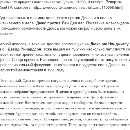
" (1998, 3 ноября. Репортаж
присяжных придется поверить словам Дюкса.
ourtTV, смотреть: http://www.courttv.com/archive/trial...am/110698.html)
Суд присяжных и в самом деле пошел против Дюкса и в пользу
обвиняемого в деле "
Дюкс против Ван Дамма
". Показания Александера
в отношении обманчивости Дюкса возможно сыграли свою роль в их
решении.
Второй человек, в течение долгого времени ученик
Дюкс-рю Нинджитсу
sic],
Дэвид Ричардсон
, тоже вышел на публику несколько лет спустя со
своей точкой зрения касательно чудного поведения и нечестных приемов
Дюкса. Среди прочего, Ричардсон - почетно ушедший в отставку морпех 
профессиональный фокусник - высказался и о чудесах силы Дюкса на
парижской демонстрации в 1993 году:
Факт первый. Одна конкретная ситуация значима гораздо более прочих,
связанных с мистером Дюксом в период подготовки к поездке в Париж на
большое собрание/представление. Я лично и другой ученик были одними из
посвященных из-за нашего экстремального прошлого в сфере фокусов на
большой сцене. Вот человек, которого люди в сообществе боевых искусств
считают живой легендой, испрашивает совета у желтого и оранжевого поясов
как лучше будет сделать так, чтобы все подумали что он может пробить
уленепробиваемое стекло. Все правильно, ребята, я был там, когда собиралась
ся эта видимость - за сценой если хотите. Тогда, когда оргстекло подготавливал