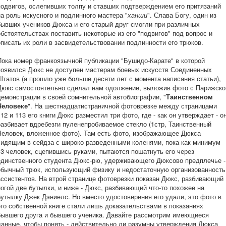
подвигов, ослепивших толпу и ставших подтверждением его притязаний
на роль искусного и подлинного мастера "
ханши
". Слава Богу, один из
бывших учеников Дюкса и его старый друг смогли при различных
обстоятельствах поставить некоторые из его "подвигов" под вопрос и
описать их роли в засвидетельствовании подлинности его трюков.
Пока номер франкоязычной публикации "Бушидо-Карате" в которой
появился Дюкс не доступен мастерам боевых искусств Соединенных
Штатов (а прошло уже больше десяти лет с момента написания статьи),
Дюкс самостоятельно сделал нам одолжение, выложив фото с Парижско
демонстрации в своей сомнительной автобиографии, "
Таинственном
Человеке
". На шестнадцатистраничной фотоврезке между страницами
112 и 113 его книги Дюкс разместил три фото, где - как он утверждает - о
разбивает вдребезги пуленепробиваемое стекло (1стр, Таинственный
Человек, вложенное фото). Там есть фото, изображающее Дюкса
сидящим в сейдза с широко разведенными коленями, пока как минимум
13 человек, сцепившись руками, пытаются пошатнуть его через
единственного студента Дюкс-рю, удерживающего Дюксово предплечье -
обычный трюк, использующий физику и недостаточную организованность
ассистентов. На втрой странице фотоврезки показан Дюкс, разбивающий
ногой две бутылки, и ниже - Дюкс, разбивающий что-то похожее на
бутылку Джек Дэниелс. Но вместо удостоверения его удали, это фото в
его собственной книге стали лишь доказательствами в показаниях
бывшего друга и бывшего ученика. Давайте рассмотрим имеющиеся
данные, чтобы понять - действительно ли разумны утверждения Дюкса