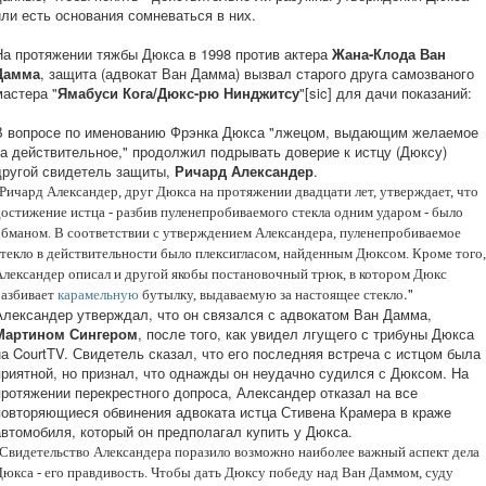
или есть основания сомневаться в них.
На протяжении тяжбы Дюкса в 1998 против актера
Жана-Клода Ван
Дамма
, защита (адвокат Ван Дамма) вызвал старого друга самозваного
мастера "
Ямабуси Кога/Дюкс-рю Нинджитсу
"[sic] для дачи показаний:
В вопросе по именованию Фрэнка Дюкса "лжецом, выдающим желаемое
за действительное," продолжил подрывать доверие к истцу (Дюксу)
другой свидетель защиты,
Ричард Александер
.
Ричард Александер, друг Дюкса на протяжении двадцати лет, утверждает, что
достижение истца - разбив пуленепробиваемого стекла одним ударом - было
обманом. В соответствии с утверждением Александера, пуленепробиваемое
стекло в действительности было плексигласом, найденным Дюксом. Кроме того,
Александер описал и другой якобы постановочный трюк, в котором Дюкс
."
разбивает
карамельную
бутылку, выдаваемую за настоящее стекло
Александер утверждал, что он связался с адвокатом Ван Дамма,
Мартином Сингером
, после того, как увидел лгущего с трибуны Дюкса
на CourtTV. Свидетель сказал, что его последняя встреча с истцом была
приятной, но признал, что однажды он неудачно судился с Дюксом. На
протяжении перекрестного допроса, Александер отказал на все
повторяющиеся обвинения адвоката истца Стивена Крамера в краже
автомобиля, который он предполагал купить у Дюкса.
Свидетельство Александера поразило возможно наиболее важный аспект дела
Дюкса - его правдивость. Чтобы дать Дюксу победу над Ван Даммом, суду