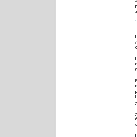
.
(
о