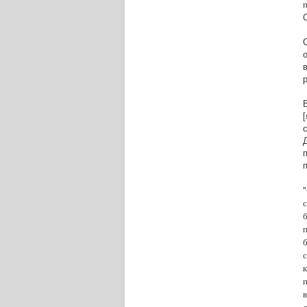
C
[
"
п
в