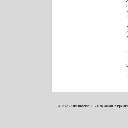
д
ч
(
© 2026 Mitsumono.ru - site about ninja and