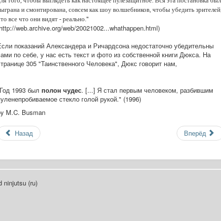
ля того, чтобы выглядеть как настоящее пулезащитное. Вся эта постановка был
сыграна и смонтирована, совсем как шоу волшебников, чтобы убедить зрителей
"
то все что они видят - реально.
http://web.archive.org/web/20021002...whathappen.html)
Если показаний Александера и Ричардсона недостаточно убедительны
сами по себе, у нас есть текст и фото из собственной книги Дюкса. На
странице 305 "Таинственного Человека", Дюкс говорит нам,
"Год 1993 был
полон чудес
. [...] Я стал первым человеком, разбившим
пуленепробиваемое стекло голой рукой." (1996)
by M.C. Busman
Назад
Вперёд
 ninjutsu (ru)