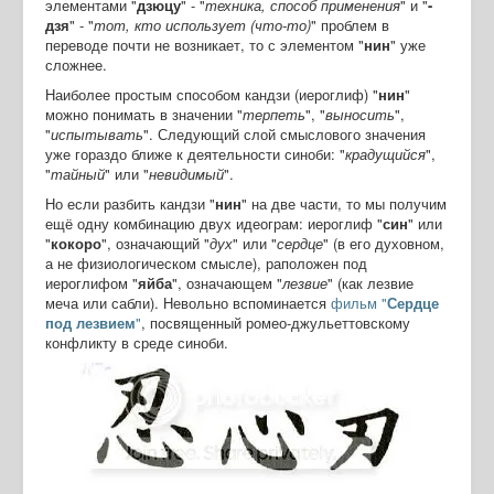
элементами "
дзюцу
" - "
техника, способ применения
" и "
-
дзя
" - "
тот, кто использует (что-то)
" проблем в
переводе почти не возникает, то с элементом "
нин
" уже
сложнее.
Наиболее простым способом кандзи (иероглиф) "
нин
"
можно понимать в значении "
терпеть
", "
выносить
",
"
испытывать
". Следующий слой смыслового значения
уже гораздо ближе к деятельности синоби: "
крадущийся
",
"
тайный
" или "
невидимый
".
Но если разбить кандзи "
нин
" на две части, то мы получим
ещё одну комбинацию двух идеограм: иероглиф "
син
" или
"
кокоро
", означающий "
дух
" или "
сердце
" (в его духовном,
а не физиологическом смысле), раположен под
иероглифом "
яйба
", означающем "
лезвие
" (как лезвие
меча или сабли). Невольно вспоминается
фильм "
Сердце
под лезвием
"
, посвященный ромео-джульеттовскому
конфликту в среде синоби.