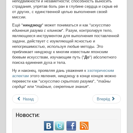
неподвижности и незаметности; способность выносить
страдания, упрятав боль ран в глубине сердца и скрыв её
от других, с единственной целью выполнения своей
миссии.
Ещё "
ниндзюцу
" может пониматься и как "
искусство
единения разума с клинком
". Разум, контролируя тело,
являющееся инструментом для выполнения поставленной
задачи, действует с изумляющей ясностью и
непогрешимостью, используя любые методы. Это
приближает ниндзюцу к многим известным японским
боевым искусствам, изучающим путь ("
До
") абсолютного
поиска единения духа и тела.
Ну и наконец, проявляя дань уважения к
эзотерическим
аспектам
этого явления, ниндзюцу в конце концов можно
перевести как "
искусство скрытого разума
", "
тайны
сердца
" или "
тайные, секретные знания
".
Назад
Вперёд
Новости: