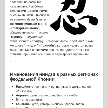
совершенно разными
названиями. Наиболее
типичными выражениями,
обозначавшими шпионов в
те времена были "
кантё-
но-моно
(
маваши-моно
)"
и "
сагури-но-моно
",
образованные от глаголов
"
мавасу
" - "
крутиться
поблизости
" и "
сагуру
" - "
вынюхивать, следить
". Сами
же слова "
ниндзя
" и "
синоби
", которые являются всего
лишь разными способами прочтения одного и того же
понятия, применялись лишь в паре-тройке провинций.
.
Именования ниндзя в разных регионах
феодальной Японии:
Нара/Киото
: сэппа или суппа, уками, дакко, синоби
или синобу
Аорими
: хаямтимоно, синоби или синобу
Мяги
: курохабаки
Канагава
: куса, камари, мономи, раппа, топпа