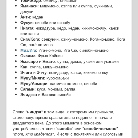
Токио/Эдо
: оммицу, онивабан
Яманаси
: мицумоно, сэппа или суппа, сукинами,
дэнуки
Аити
: кёдан
Фукуи
: синоби или синобу
Нигата
: нокидзура, кёдо, кёдан, кикимоно-яку, канси
или канся
Сига/Кога
: сэнкунин, сэнку-но-моно, Кога-но-моно, Кога
Сю, онгё-но-моно
Миэ/Ига
: Ига-но-моно, Ига Сю, синоби-но-моно
Окаяма
: Фума Кайнин
Ямасиро
и
Ямато
: суппа, дакко, уками или укагами
Каи
: суппа, мицу-но-моно
Эчиго
и
Эччу
: нокидзару, канси, кикимоно-яку
Муцу/Мияги:
куро-хабаки
Муцу/Аомори
: наямичи-но-моно, синоби
Сагами
: куса, мономи, раппа
Эчидзэн
и
Вакаса
: синоби
Слово "
ниндзя
" в том виде, к которому мы привыкли,
стало популярным сравнительно недавно - в начале
двадцатого века. До этого момента в основном
употреблялось чтение "
синоби
" или "
синоби-но-моно
" -
"
тот, кто крадется
". И если с понятиями или слоговыми