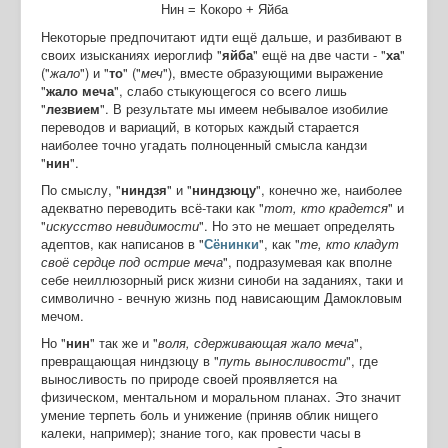
Нин = Кокоро + Яйба
Некоторые предпочитают идти ещё дальше, и разбивают в
своих изысканиях иероглиф "
яйба
" ещё на две части - "
ха
"
("
жало
") и "
то
" ("
меч
"), вместе образующими выражение
"
жало меча
", слабо стыкующегося со всего лишь
"
лезвием
". В результате мы имеем небывалое изобилие
переводов и вариаций, в которых каждый старается
наиболее точно угадать полноценный смысла кандзи
"
нин
".
По смыслу, "
ниндзя
" и "
ниндзюцу
", конечно же, наиболее
адекватно переводить всё-таки как "
тот, кто крадется
" и
"
искусство невидимости
". Но это не мешает определять
адептов, как написанов в "
Сёнинки
", как "
те, кто кладут
своё сердце под острие меча
", подразумевая как вполне
себе неиллюзорный риск жизни синоби на заданиях, таки и
символично - вечную жизнь под нависающим Дамокловым
мечом.
Но "
нин
" так же и "
воля, сдерживающая жало меча
",
превращающая ниндзюцу в "
путь выносливости
", где
выносливость по природе своей проявляется на
физическом, ментальном и моральном планах. Это значит
умение терпеть боль и унижение (приняв облик нищего
калеки, например); знание того, как провести часы в