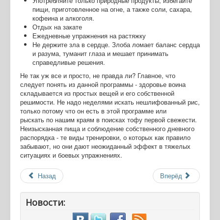
Употребляйте только природные продукты, избегайте
пищи, приготовленное на огне, а также соли, сахара,
кофеина и алкоголя.
Отдых на закате
Ежедневные упражнения на растяжку
Не держите зла в сердце. Злоба ломает баланс сердца
и разума, туманит глаза и мешает принимать
справедливые решения.
Не так уж все и просто, не правда ли? Главное, что
следует понять из данной программы - здоровье воина
складывается из простых вещей и его собственной
решимости. Не надо неделями искать нешлифованный рис,
только потому что он есть в этой программе или
рыскать по нашим краям в поисках тофу первой свежести.
Неизысканная пища и соблюдение собственного дневного
распорядка - те виды тренировки, о которых как правило
забывают, но они дают неожиданный эффект в тяжелых
ситуациях и боевых упражнениях.
Назад
Вперёд
Новости: