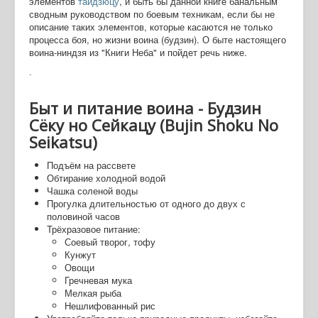
элементов
тайдзюцу
, и быть бы данной книге банальным
сводным руководством по боевым техникам, если бы не
описание таких элементов, которые касаются не только
процесса боя, но жизни воина (будзин). О быте настоящего
воина-ниндзя из "Книги Неба" и пойдет речь ниже.
.
Быт и питание воина - Будзин
Сёку но Сейкацу (Bujin Shoku No
Seikatsu)
Подъём на рассвете
Обтирание холодной водой
Чашка соленой воды
Прогулка длительностью от одного до двух с
половиной часов
Трёхразовое питание:
Соевый творог, тофу
Кунжут
Овощи
Гречневая мука
Мелкая рыба
Нешлифованный рис