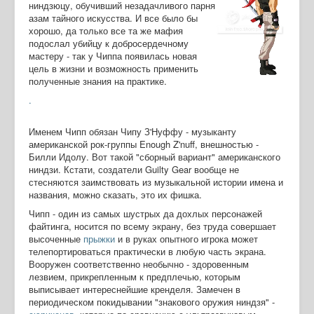
ниндзюцу, обучивший незадачливого парня
азам тайного искусства. И все было бы
хорошо, да только все та же мафия
подослал убийцу к добросердечному
мастеру - так у Чиппа появилась новая
цель в жизни и возможность применить
полученные знания на практике.
.
Именем Чипп обязан Чипу З'Нуффу - музыканту
американской рок-группы Enough Z'nuff, внешностью -
Билли Идолу. Вот такой "сборный вариант" американского
ниндзи. Кстати, создатели Guilty Gear вообще не
стесняются заимствовать из музыкальной истории имена и
названия, можно сказать, это их фишка.
Чипп - один из самых шустрых да дохлых персонажей
файтинга, носится по всему экрану, без труда совершает
высоченные
прыжки
и в руках опытного игрока может
телепортироваться практически в любую часть экрана.
Вооружен соответственно необычно - здоровенным
лезвием, прикрепленным к предплечью, которым
выписывает интереснейшие кренделя. Замечен в
периодическом покидывании "знакового оружия ниндзя" -