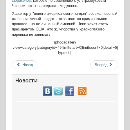
сюрикенов
, которые по сравнению с ультразвуковым
Чиппом летят на редкость медленно.
Характер у "нового американского ниндзя" весьма нервный
да вспыльчивый - видать, сказывается криминальное
прошлое - но не лишенный амбиций. Чипп хочет стать
президентом США. Что ж, упорства у красноглазого
паренька не занимать.
{phocagallery
view=category|categoryid=49|limitstart=0|limitcount=0|detail=5|
type=1}
Назад
Вперёд
Новости: