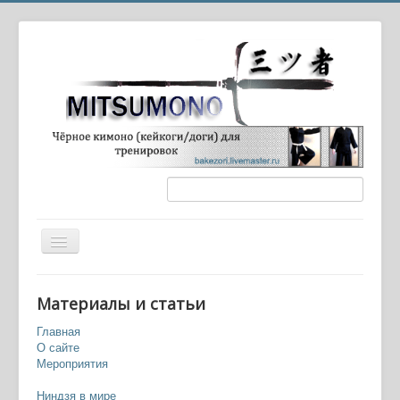
Вы здесь:
Главная
Ниндзя в культуре
Материалы и статьи
Персонажи игр
Чипп Зануфф/Занафф (Chipp Zanuff), серия файтингов
Главная
Guilty Gear
О сайте
Мероприятия
Ниндзя в мире