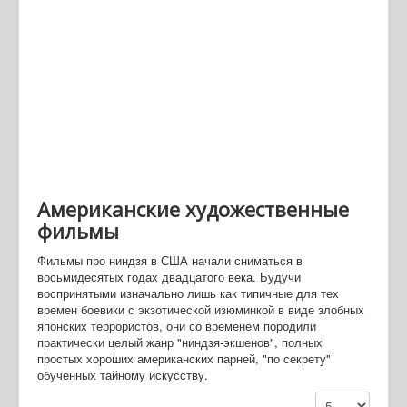
Американские художественные
фильмы
Фильмы про ниндзя в США начали сниматься в
восьмидесятых годах двадцатого века. Будучи
воспринятыми изначально лишь как типичные для тех
времен боевики с экзотической изюминкой в виде злобных
японских террористов, они со временем породили
практически целый жанр "ниндзя-экшенов", полных
простых хороших американских парней, "по секрету"
обученных тайному искусству.
Кол-во строк: