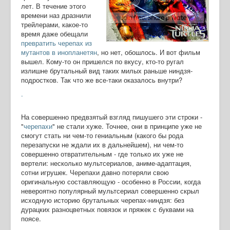
лет. В течение этого
времени наз дразнили
трейлерами, какое-то
время даже обещали
превратить черепах из
мутантов в инопланетян
, но нет, обошлось. И вот фильм
вышел. Кому-то он пришелся по вкусу, кто-то ругал
излишне брутальный вид таких милых раньше ниндзя-
подростков. Так что же все-таки оказалось внутри?
.
На совершенно предвзятый взгляд пишушего эти строки -
"
черепахи
" не стали хуже. Точнее, они в принципе уже не
смогут стать ни чем-то гениальным (какого бы рода
перезапуски не ждали их в дальнейшем), ни чем-то
совершенно отвратительным - где только их уже не
вертели: несколько мультсериалов, аниме-адаптация,
сотни игрушек. Черепахи давно потеряли свою
оригинальную составляющую - особенно в России, когда
невероятно популярный мультсериал совершенно скрыл
исходную историю брутальных черепах-ниндзя: без
дурацких разноцветных повязок и пряжек с буквами на
поясе.