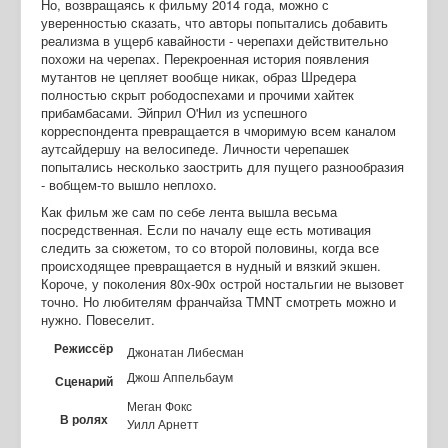
Но, возвращаясь к фильму 2014 года, можно с
уверенностью сказать, что авторы попытались добавить
реализма в ущерб кавайности - черепахи действительно
похожи на черепах. Перекроенная история появления
мутантов не цепляет вообще никак, образ Шредера
полностью скрыт рободоспехами и прочими хайтек
прибамбасами. Эйприл О'Нил из успешного
корреспондента превращается в чморимую всем каналом
аутсайдершу на велосипеде. Личности черепашек
попытались несколько заострить для пущего разнообразия
- вобщем-то вышло неплохо.
Как фильм же сам по себе лента вышла весьма
посредственная. Если по началу еще есть мотивация
следить за сюжетом, то со второй половины, когда все
происходящее превращается в нудный и вязкий экшен.
Короче, у поколения 80х-90х острой ностальгии не вызовет
точно. Но любителям франчайза TMNT смотреть можно и
нужно. Повеселит.
Режиссёр
Джонатан Либесман
Джош Аппельбаум
Сценарий
Меган Фокс
В ролях
Уилл Арнетт