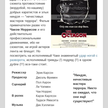
сюжета противостояние
(мордобой, по-нашему)
добрых каратистов и злых
ниндзя — "нечестивых
мастеров террора". Фильм
примечателен разве что
Чаком Норрисом
и его
действительно
профессиональными
движениями, ибо ни
сюжетом, ни игрой актеров
лента не блещет. Но
посмотреть на исполняемый Чаке знаменитый
удар ногой с
разворота
, исполняемый трижды (!) подряд (!!) в одном
дубле (!!!) все-таки стоит.
.
Режиссер
Эрик Карсон
"Ниндзя,
Продюсер
Джоэль Фримен
нечестивые
Пол Аарон
мастера
Сценарий
Ли Чэпмен
террора. Никто
Чак Норрис
не ожидал, что
В ролях
Карэн Карлсон
они ещё
Тадаси Ямасита
существуют!"
Музыка
Дик Хэллиган