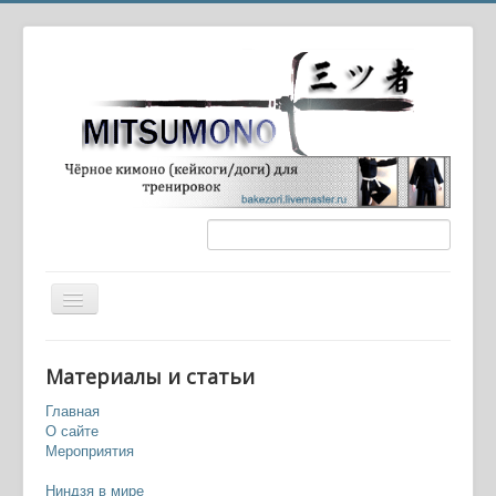
Вы здесь:
Главная
Книги
Материалы и статьи
Школа призраков - Роман Ким
Главная
О сайте
Мероприятия
Ниндзя в мире