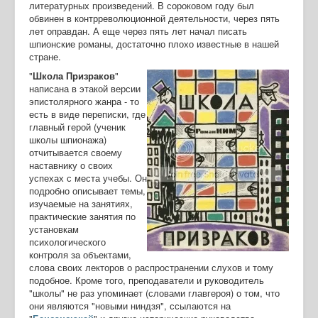
литературных произведений. В сороковом году был
обвинен в контрреволюционной деятельности, через пять
лет оправдан. А еще через пять лет начал писать
шпионские романы, достаточно плохо известные в нашей
стране.
"
Школа Призраков
"
написана в этакой версии
эпистолярного жанра - то
есть в виде переписки, где
главный герой (ученик
школы шпионажа)
отчитывается своему
наставнику о своих
успехах с места учебы. Он
подробно описывает темы,
изучаемые на занятиях,
практические занятия по
установкам
психологического
контроля за объектами,
слова своих лекторов о распространении слухов и тому
подобное. Кроме того, преподаватели и руководитель
"школы" не раз упоминает (словами главгероя) о том, что
они являются "новыми ниндзя", ссылаются на