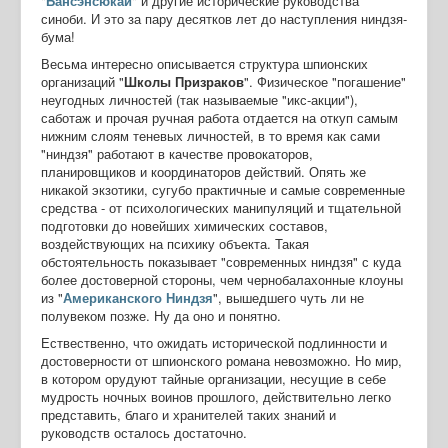
"
Бансэнсюкай
" и другие исторические руководства
синоби. И это за пару десятков лет до наступления ниндзя-
бума!
Весьма интересно описывается структура шпионских
организаций "
Школы Призраков
". Физическое "погашение"
неугодных личностей (так называемые "икс-акции"),
саботаж и прочая ручная работа отдается на откуп самым
нижним слоям теневых личностей, в то время как сами
"ниндзя" работают в качестве провокаторов,
планировщиков и координаторов действий. Опять же
никакой экзотики, сугубо практичные и самые современные
средства - от психологических манипуляций и тщательной
подготовки до новейших химических составов,
воздействующих на психику объекта. Такая
обстоятельность показывает "современных ниндзя" с куда
более достоверной стороны, чем чернобалахонные клоуны
из "
Американского Ниндзя
", вышедшего чуть ли не
полувеком позже. Ну да оно и понятно.
Ествественно, что ожидать исторической подлинности и
достоверности от шпионского романа невозможно. Но мир,
в котором орудуют тайные организации, несущие в себе
мудрость ночных воинов прошлого, действительно легко
представить, благо и хранителей таких знаний и
руководств осталось достаточно.