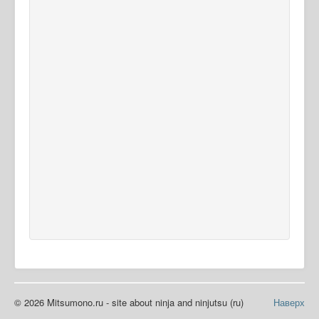
© 2026 Mitsumono.ru - site about ninja and ninjutsu (ru)
Наверх