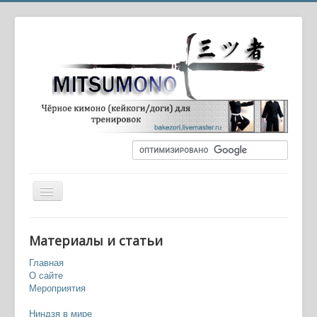
Вы здесь:
Главная
Оружие и экипировка
Материалы и статьи
Тецубиси (макибиси), игадама
Главная
О сайте
Мероприятия
Ниндзя в мире