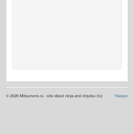
© 2026 Mitsumono.ru - site about ninja and ninjutsu (ru)
Наверх