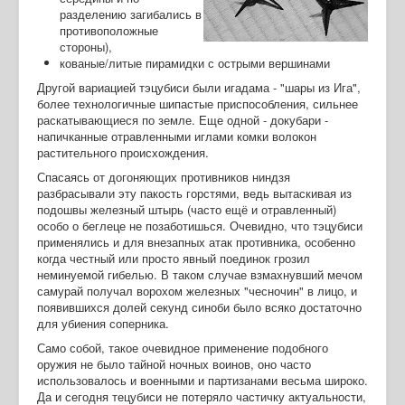
разделению загибались в
противоположные
стороны),
кованые/литые пирамидки с острыми вершинами
Другой вариацией тэцубиси были игадама - "шары из Ига",
более технологичные шипастые приспособления, сильнее
раскатывающиеся по земле. Еще одной - докубари -
напичканные отравленными иглами комки волокон
растительного происхождения.
Спасаясь от догоняющих противников ниндзя
разбрасывали эту пакость горстями, ведь вытаскивая из
подошвы железный штырь (часто ещё и отравленный)
особо о беглеце не позаботишься. Очевидно, что тэцубиси
применялись и для внезапных атак противника, особенно
когда честный или просто явный поединок грозил
неминуемой гибелью. В таком случае взмахнувший мечом
самурай получал ворохом железных "чесночин" в лицо, и
появившихся долей секунд синоби было всяко достаточно
для убиения соперника.
Само собой, такое очевидное применение подобного
оружия не было тайной ночных воинов, оно часто
использовалось и военными и партизанами весьма широко.
Да и сегодня тецубиси не потеряло частичку актуальности,