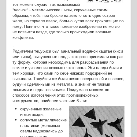
тот момент служил так называемый
"чеснок" - металлические шипы, скрученные таким
образом, чтобы при броске на землю хоть одно острое
жало, но торчало вверх, больно кусая всех проходящих по
нему. Понятно, что такое полезное изобретение не могло
не появится везде, где только происходили военные
конфликты.
.
Родителем тецубиси был банальный водяной каштан (хиси
или хиши), высушенные плоды которого принимали как раз
ту форму, которая необходима для разбрасывания по
земле и уязвления нежных пяток врага. Эти плоды были и
тем хороши, что сами по себе никаких подозрений не
вызывали. Тэцубиси же были всяко посерьезней и опаснее,
будучи сделанными из металла, а значит не такими
ломкими и недолговечными. Придумано множество
способов изготовления этих противопехотных
инструментов, наиболее частыми были:
скрученные железные
иглы/гвозди,
согнутые металлические
пластинки (железные
овалы надрезались до
середины и по