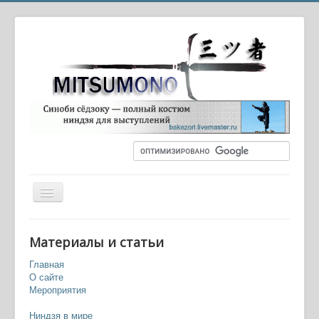
Вы здесь:
Главная
Оружие и экипировка
Материалы и статьи
Кай-ки (инструменты взлома)
Главная
О сайте
Мероприятия
Ниндзя в мире