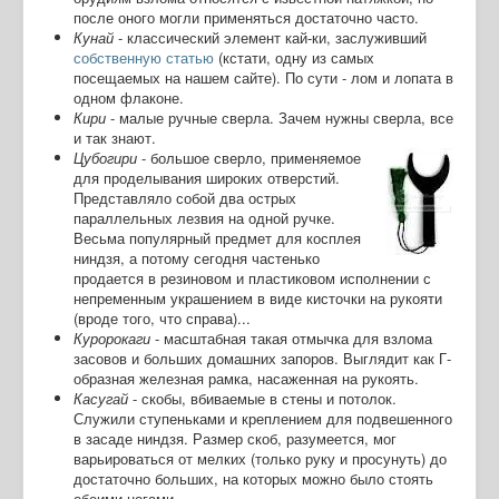
после оного могли применяться достаточно часто.
Кунай
- классический элемент кай-ки, заслуживший
собственную статью
(кстати, одну из самых
посещаемых на нашем сайте). По сути - лом и лопата в
одном флаконе.
Кири
- малые ручные сверла. Зачем нужны сверла, все
и так знают.
Цубогири
- большое сверло, применяемое
для проделывания широких отверстий.
Представляло собой два острых
параллельных лезвия на одной ручке.
Весьма популярный предмет для косплея
ниндзя, а потому сегодня частенько
продается в резиновом и пластиковом исполнении с
непременным украшением в виде кисточки на рукояти
(вроде того, что справа)...
Куророкаги
- масштабная такая отмычка для взлома
засовов и больших домашних запоров. Выглядит как Г-
образная железная рамка, насаженная на рукоять.
Касугай
- скобы, вбиваемые в стены и потолок.
Служили ступеньками и креплением для подвешенного
в засаде ниндзя. Размер скоб, разумеется, мог
варьироваться от мелких (только руку и просунуть) до
достаточно больших, на которых можно было стоять
обеими ногами.