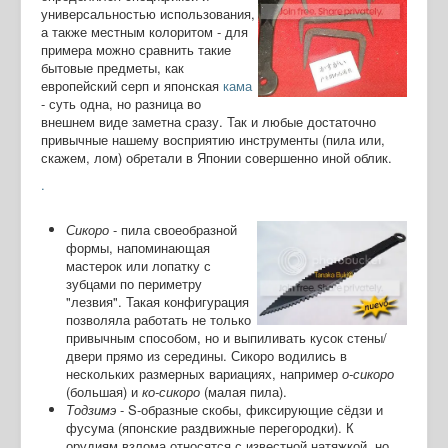
универсальностью использования,
а также местным колоритом - для
примера можно сравнить такие
бытовые предметы, как
европейский серп и японская
кама
- суть одна, но разница во
внешнем виде заметна сразу. Так и любые достаточно
привычные нашему восприятию инструменты (пила или,
скажем, лом) обретали в Японии совершенно иной облик.
.
Сикоро
- пила своеобразной
формы, напоминающая
мастерок или лопатку с
зубцами по периметру
"лезвия". Такая конфигурация
позволяла работать не только
привычным способом, но и выпиливать кусок стены/
двери прямо из середины. Сикоро водились в
нескольких размерных вариациях, например
о-сикоро
(большая) и
ко-сикоро
(малая пила).
Тодзимэ
- S-образные скобы, фиксирующие сёдзи и
фусума (японские раздвижные перегородки). К
орудиям взлома относятся с известной натяжкой, но