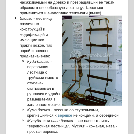
насаживаемый на древко и превращавший её таким
образом в своеобразную лестницу. Также мог
применяться и аналогично тэкко-каги (выше).
Басиго
- лестницы
различных
конструкций и
модификаций и
имеющие как
практическое, так
порой и военное
предназначение:
Куда-басиго
-
веревочная
лестница с
трубками вместо
ступенек,
скатываемая в
рулончик и удобно
размещаемая в
заплечном мешке.
Кумо-басиго
- лесенка со ступеньками,
крепившимися к
веревке
не концами, а серединой.
Мусуби-
или
нава-басиго
- все-навсего лишь
"веревочная лестница". Мусуби - кожаная, нава -
простая веревка.