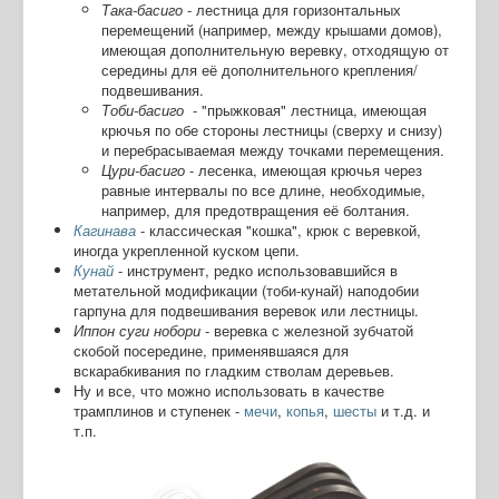
Така-басиго
- лестница для горизонтальных
перемещений (например, между крышами домов),
имеющая дополнительную веревку, отходящую от
середины для её дополнительного крепления/
подвешивания.
Тоби-басиго
- "прыжковая" лестница, имеющая
крючья по обе стороны лестницы (сверху и снизу)
и перебрасываемая между точками перемещения.
Цури-басиго
- лесенка, имеющая крючья через
равные интервалы по все длине, необходимые,
например, для предотвращения её болтания.
Кагинава
- классическая "кошка", крюк с веревкой,
иногда укрепленной куском цепи.
Кунай
- инструмент, редко использовавшийся в
метательной модификации (тоби-кунай) наподобии
гарпуна для подвешивания веревок или лестницы.
Иппон суги нобори
- веревка с железной зубчатой
скобой посередине, применявшаяся для
вскарабкивания по гладким стволам деревьев.
Ну и все, что можно использовать в качестве
трамплинов и ступенек -
мечи
,
копья
,
шесты
и т.д. и
т.п.