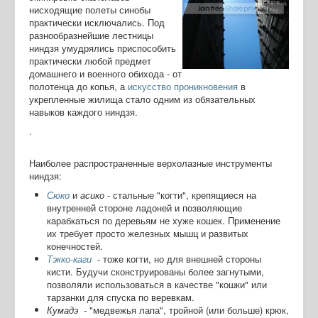
нисходящие полеты синобы
практически исключались. Под
разнообразнейшие лестницы
ниндзя умудрялись приспособить
практически любой предмет
домашнего и военного обихода - от
полотенца до копья, а
искусство проникновения
в
укрепленные жилища стало одним из обязательных
навыков каждого ниндзя.
.
Наиболее распространенные верхолазные инструменты
ниндзя:
Сюко
и
асико
- стальные "когти", крепящиеся на
внутренней стороне ладоней и позволяющие
карабкаться по деревьям не хуже кошек. Применение
их требует просто железных мышц и развитых
конечностей.
Тэкко-каги
- тоже когти, но для внешней стороны
кисти. Будучи сконструированы более загнутыми,
позволяли использоваться в качестве "кошки" или
тарзанки для спуска по веревкам.
Кумадэ -
"медвежья лапа", тройной (или больше) крюк,