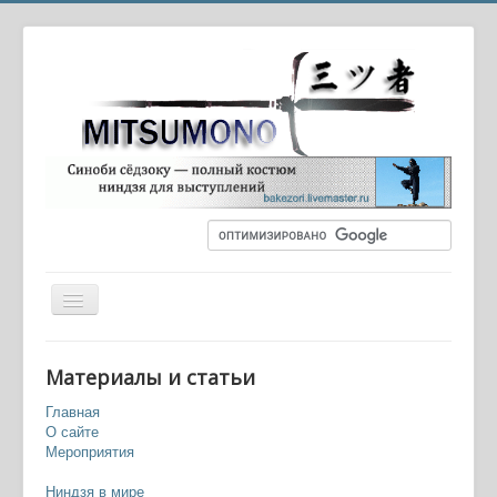
Вы здесь:
Главная
Оружие и экипировка
Материалы и статьи
То-ки (экипировка верхолазов)
Главная
О сайте
Мероприятия
Ниндзя в мире