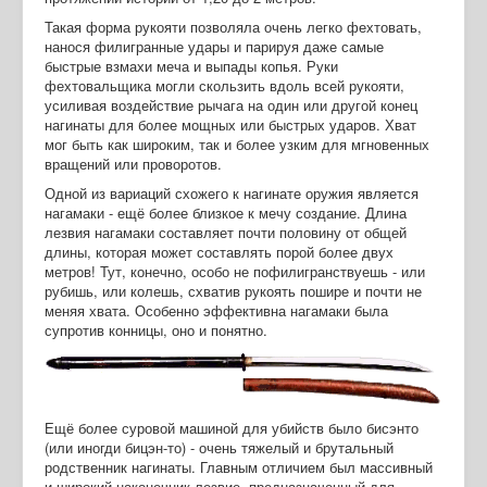
Такая форма рукояти позволяла очень легко фехтовать,
нанося филигранные удары и парируя даже самые
быстрые взмахи меча и выпады копья. Руки
фехтовальщика могли скользить вдоль всей рукояти,
усиливая воздействие рычага на один или другой конец
нагинаты для более мощных или быстрых ударов. Хват
мог быть как широким, так и более узким для мгновенных
вращений или проворотов.
Одной из вариаций схожего к нагинате оружия является
нагамаки - ещё более близкое к мечу создание. Длина
лезвия нагамаки составляет почти половину от общей
длины, которая может составлять порой более двух
метров! Тут, конечно, особо не пофилигранствуешь - или
рубишь, или колешь, схватив рукоять пошире и почти не
меняя хвата. Особенно эффективна нагамаки была
супротив конницы, оно и понятно.
Ещё более суровой машиной для убийств было бисэнто
(или иногди бицэн-то) - очень тяжелый и брутальный
родственник нагинаты. Главным отличием был массивный
и широкий наконечник-лезвие, предназначенный для