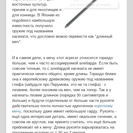
восточных культур,
причем и для пехотинцев и
для конницы. В Японии из
подобного наибольшую
известность получило
оружие под названием
нагината, что дословно можно перевести как "длинный
меч".
.
И в самом деле, к мечу этот агрегат относится гораздо
больше, чем к часто ассоциируемой алебарде. Если быть
совсем точным, то с алебардой нагината не имеет
практически ничего общего, кроме длины. Гораздо ближе
она к европейскому древковому оружию под названием
глефа (забудьте про Перумова, это не та глефа) - с
лезвием, более похожим на меч, чем на топор. Так и у
нагинаты лезвие длинное (порядка 30 сантиметров и
больше) и будучи отделенным от больше части рукояти
действительно почти полностью идентичное
короткому
мечу
, поскольку даже имеет небольшую гарду. Рукоять -
ещё одна интересная деталь, имеет овальное сечение, а
совсем не круглое, как принято считать, что ещё больше
приближает её к мечу. Длина рукояти варьировалась на
протяжении истории от 1,20 до 2 метров.