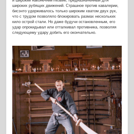
широких рубящих движений. Страшное против кавалерии,
бисэнто удерживалось только широким хватом двух рук,
что с трудом позволяло блокировать размах нескольких
кило острой стали. Но даже будучи остановленным, его
удар опрокидывал или отталкивал противника, позволяя
следующему удару добить его окончательно.