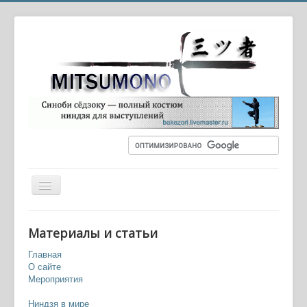
Вы здесь:
Главная
Оружие и экипировка
Материалы и статьи
Нагината, бисэнто, нагамаки
Главная
О сайте
Мероприятия
Ниндзя в мире