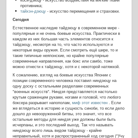
противника;
тайхэн-дзюцу
- искусство перемещения и страховки.
Сегодня
Естественное наследие тайдзюцу в современном мире -
популярные и не очень боевые искусства. Практически в
каждом из них большая часть элементов относится к
тайдзюцу, несмотря на то, что часто используются и
некоторые виды оружия. Если смотреть ещё шире, то и
такие типичные неяпонские, но крайне популярные
современные направления, как бокс или самбо, тоже
можно отнести к тайдзюцу, хотя и с некоторой натяжкой.
К сожалению, взгляд на боевые искусства Японии с
позиции современного человека поставил ниндзюцу на
одну доску с остальными разделами современных
"военных искусств". Ниндзя представляется настолько
крутым сраженцем руками, ногами и головой, что любого
боксера разрывает напополам,
миф этот известен
. Если
же вглядеться в историю и сущность синоби, то если дело
дошло до невооруженной битвы, это значит, что все
остальные методы для ниндзя уже должны были быть
исчерпаны, и это последний выход. Так что называть
ниндзюцу всего лишь видом тайдзюцу - крайне
неправильный, хотя и распространенный ход сегодня ("Учу