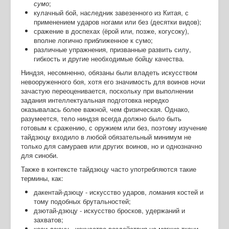
сумо
;
кулачный бой, наследник завезенного из Китая, с
применением ударов ногами или без (десятки видов);
сражение в доспехах (ёрой или, позже, когусоку),
вполне логично приближенное к сумо;
различные упражнения, призванные развить силу,
гибкость и другие необходимые бойцу качества.
Ниндзя, несомненно, обязаны были владеть искусством
невооруженного боя, хотя его значимость для воинов ночи
зачастую переоценивается, поскольку при выполнении
задания интеллектуальная подготовка нередко
оказывалась более важной, чем физическая. Однако,
разумеется, тело ниндзя всегда должно было быть
готовым к сражению, с оружием или без, поэтому изучение
тайдзюцу входило в любой обязательный минимум не
только для самураев или других воинов, но и однозначно
для синоби.
Также в контексте тайдзюцу часто употребляются такие
термины, как:
дакентай-дзюцу - искусство ударов, ломания костей и
тому подобных брутальностей;
дзютай-дзюцу - искусство бросков, удержаний и
захватов;
коси-дзюцу - искусство воздействия на мягкие ткани