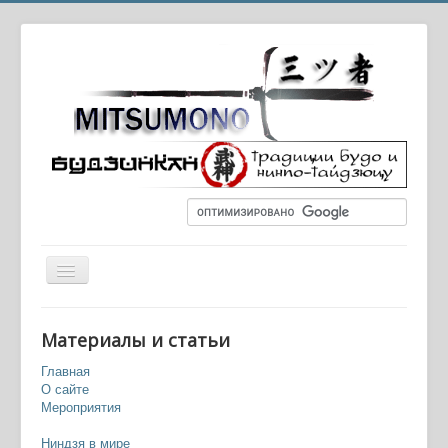
Вы здесь:
Главная
Навыки и искусства
Материалы и статьи
Тайдзюцу, или "техника тела"
Главная
О сайте
Мероприятия
Ниндзя в мире