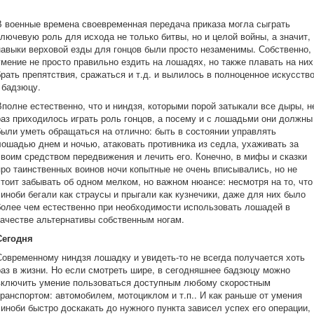
В военные времена своевременная передача приказа могла сыграть
ключевую роль для исхода не только битвы, но и целой войны, а значит,
навыки верховой езды для гонцов были просто незаменимы. Собственно,
умение не просто правильно ездить на лошадях, но также плавать на них
брать препятствия, сражаться и т.д. и вылилось в полноценное искусств
- бадзюцу.
Вполне естественно, что и ниндзя, которыми порой затыкали все дыры, н
раз приходилось играть роль гонцов, а посему и с лошадьми они должны
были уметь обращаться на отлично: быть в состоянии управлять
лошадью днем и ночью, атаковать противника из седла, ухаживать за
своим средством передвижения и лечить его. Конечно, в мифы и сказки
про таинственных воинов ночи копытные не очень вписывались, но не
стоит забывать об одном мелком, но важном нюансе: несмотря на то, что
синоби бегали как страусы и прыгали как кузнечики, даже для них было
более чем естественно при необходимости использовать лошадей в
качестве альтернативы собственным ногам.
Сегодня
Современному ниндзя лошадку и увидеть-то не всегда получается хоть
раз в жизни. Но если смотреть шире, в сегодняшнее бадзюцу можно
включить умение пользоваться доступным любому скоростным
транспортом: автомобилем, мотоциклом и т.п.. И как раньше от умения
синоби быстро доскакать до нужного пункта зависел успех его операции,