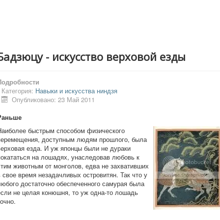
Бадзюцу - искусство верховой езды
Подробности
Категория:
Навыки и искусства ниндзя
Опубликовано: 23 Май 2011
Раньше
Наиболее быстрым способом физического
перемещения, доступным людям прошлого, была
верховая езда. И уж японцы были не дураки
покататься на лошадях, унаследовав любовь к
этим животным от монголов, едва не захвативших
в свое время незадачливых островитян. Так что у
любого достаточно обеспеченного самурая была
если не целая конюшня, то уж одна-то лошадь
точно.