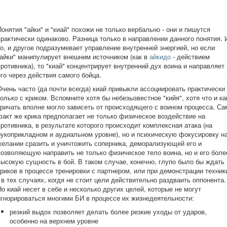
Понятия "айки" и "киай" похожи не только вербально - они и пишутся
практически одинаково. Разница только в направлении данного понятия. 
то, и другое подразумевает управление внутренней энергией, но если
"айки" манипулирует внешним источником (как в
айкидо
- действием
противника), то "киай" концентрирует внутренний дух воина и направляет
его через действия самого бойца.
Очень часто (да почти всегда) киай привыкли ассоциировать практически
только с криком. Вспомните хотя бы небезызвестное "кийя", хотя что и ка
кричать вполне могло зависеть от происходящего с воином процесса. Са
факт же крика предполагает не только физическое воздействие на
противника, в результате которого происходит комплексная атака (на
рукоприкладном и аудиальном уровне), но и психическую фокусировку н
желании сразить и уничтожить соперника, деморализующей его и
позволяющую направить не только физическое тело воина, но и его боле
высокую сущность в бой. В таком случае, конечно, глупо было бы ждать
криков в процессе тренировки с партнером, или при демонстрации техник
- в тех случаях, когдя не стоит цели действительно раздваить оппонента.
Но киай несет в себе и несколько других целей, которые не могут
игнорироваться многими БИ в процессе их жизнедеятельности:
резкий выдох позволяет делать более резкие уходы от ударов,
особенно на верхнем уровне