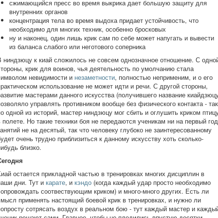
сжимающийся пресс во время выкрика дает большую защиту для
внутренних органов
концентрация тела во время выдоха придает устойчивость, что
необходимо для многих техник, особенно бросковых
ну и наконец, один лишь крик сам по себе может напугать и вывести
из баланса слабого или неготового соперника
В ниндзюцу к киай сложилось не совсем однозначное отношение. С одно
стороны, крик для воинов, чья деятельность по умолчанию стала
символом невидимости и
незаметности
, полностью неприменим, и о его
практическом использование не может идти и речи. С другой стороны,
развитие мастерами данного искусства (получившего название киайдзюцу
позволяло управлять противником вообще без физического контакта - так
по одной из историй, мастер ниндзюцу мог сбить и оглушить криком птиц
в полете. Но такие техники боя не передаются ученикам ни на первый год
занятий не на десятый, так что человеку глубоко не заинтересованному
будет очень трудно приблизиться к данному искусству хоть сколько-
нибудь близко.
Сегодня
Киай остается прикладной частью в тренировках многих дисциплин в
наши дни. Тут и
карате
, и
кэндо
(когда каждый удар просто необходимо
сопровождать соотвествующим криком) и много-много других. Есть ли
смысл применять настоящий боевой крик в тренировках, и нужно ли
попросту сотрясать воздух в реальном бою - тут каждый мастер и кажды
ученик решают сами. Главное, чтобы не плодились впустую десятки