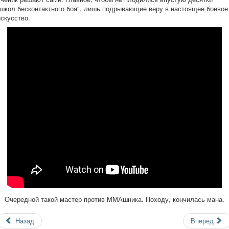
"школ бесконтактного боя", лишь подрывающие веру в настоящее боевое
искусство.
Очередной такой мастер против ММАшника. Походу, кончилась мана.
Назад
Вперёд