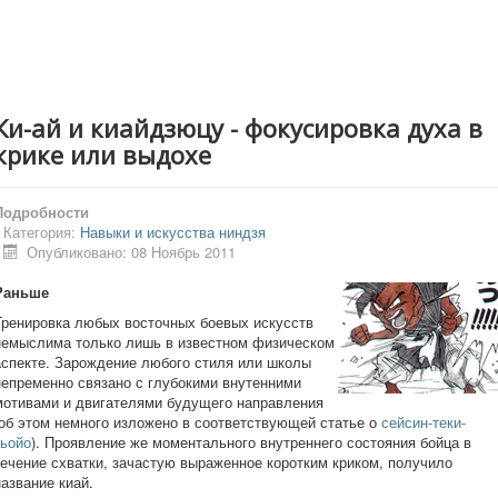
Ки-ай и киайдзюцу - фокусировка духа в
крике или выдохе
Подробности
Категория:
Навыки и искусства ниндзя
Опубликовано: 08 Ноябрь 2011
Раньше
Тренировка любых восточных боевых искусств
немыслима только лишь в известном физическом
аспекте. Зарождение любого стиля или школы
непременно связано с глубокими внутенними
мотивами и двигателями будущего направления
(об этом немного изложено в соответствующей статье о
сейсин-теки-
кьойо
). Проявление же моментального внутреннего состояния бойца в
течение схватки, зачастую выраженное коротким криком, получило
название киай.