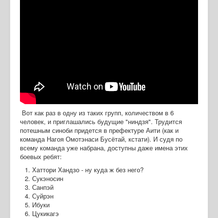
Вот как раз в одну из таких групп, количеством в 6
человек, и приглашались будущие "ниндзя". Трудится
потешным синоби придется в префектуре Аити (как и
команда Нагоя Омотэнаси Бусётай, кстати). И судя по
всему команда уже набрана, доступны даже имена этих
боевых ребят:
Хаттори Хандзо - ну куда ж без него?
Сукэносин
Санпэй
Суйрэн
Ибуки
Цукикагэ