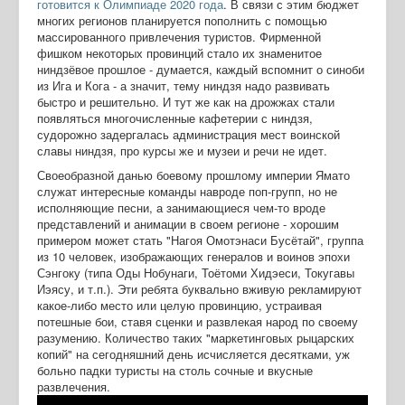
готовится к Олимпиаде 2020 года
. В связи с этим бюджет
многих регионов планируется пополнить с помощью
массированного привлечения туристов. Фирменной
фишком некоторых провинций стало их знаменитое
ниндзёвое прошлое - думается, каждый вспомнит о синоби
из Ига и Кога - а значит, тему ниндзя надо развивать
быстро и решительно. И тут же как на дрожжах стали
появляться многочисленные кафетерии с ниндзя,
судорожно задергалась администрация мест воинской
славы ниндзя, про курсы же и музеи и речи не идет.
Своеобразной данью боевому прошлому империи Ямато
служат интересные команды навроде поп-групп, но не
исполняющие песни, а занимающиеся чем-то вроде
представлений и анимации в своем регионе - хорошим
примером может стать "Нагоя Омотэнаси Бусётай", группа
из 10 человек, изображающих генералов и воинов эпохи
Сэнгоку (типа Оды Нобунаги, Тоётоми Хидэеси, Токугавы
Иэясу, и т.п.). Эти ребята буквально вживую рекламируют
какое-либо место или целую провинцию, устраивая
потешные бои, ставя сценки и развлекая народ по своему
разумению. Количество таких "маркетинговых рыцарских
копий" на сегодняшний день исчисляется десятками, уж
больно падки туристы на столь сочные и вкусные
развлечения.