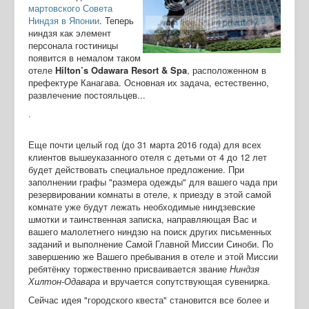
мартовского Совета
Ниндзя в Японии
. Теперь
ниндзя как элемент
персонала гостиницы
появится в немалом таком
отеле
Hilton’s Odawara Resort & Spa
, расположенном в
префектуре Канагава. Основная их задача, естественно,
развлечение постояльцев...
.
Еще почти целый год (до 31 марта 2016 года) для всех
клиентов вышеуказанного отеля с детьми от 4 до 12 лет
будет действовать специальное предложение. При
заполнении графы "размера одежды" для вашего чада при
резервировании комнаты в отеле, к приезду в этой самой
комнате уже будут лежать необходимые ниндзевские
шмотки и таинственная записка, направляющая Вас и
вашего малолетнего ниндзю на поиск других письменных
заданий и выполнение Самой Главной Миссии Синоби. По
завершению же Вашего пребывания в отеле и этой Миссии
ребятёнку торжественно присваивается звание
Ниндзя
Хилтон-Одавара
и вручается сопутствующая сувенирка.
Сейчас идея "городского квеста" становится все более и