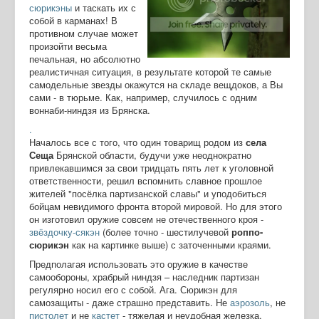
сюрикэны
и таскать их с
собой в карманах! В
противном случае может
произойти весьма
печальная, но абсолютно
реалистичная ситуация, в результате которой те самые
самодельные звезды окажутся на складе вещдоков, а Вы
сами - в тюрьме. Как, например, случилось с одним
воннаби-ниндзя из Брянска.
.
Началось все с того, что один товарищ родом из
села
Сеща
Брянской области, будучи уже неоднократно
привлекавшимся за свои тридцать пять лет к уголовной
ответственности, решил вспомнить славное прошлое
жителей "посёлка партизанской славы" и уподобиться
бойцам невидимого фронта второй мировой. Но для этого
он изготовил оружие совсем не отечественного кроя -
звёздочку-сякэн
(более точно - шестилучевой
роппо-
сюрикэн
как на картинке выше) с заточенными краями.
Предполагая использовать это оружие в качестве
самообороны, храбрый ниндзя – наследник партизан
регулярно носил его с собой. Ага. Сюрикэн для
самозащиты - даже страшно представить. Не
аэрозоль
, не
пистолет
и не
кастет
- тяжелая и неудобная железка,