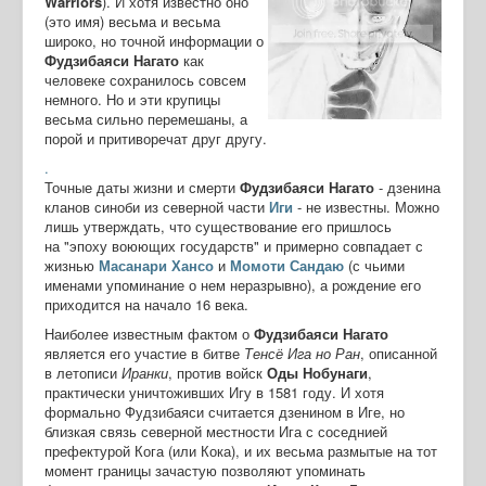
Warriors
). И хотя известно оно
(это имя) весьма и весьма
широко, но точной информации о
Фудзибаяси Нагато
как
человеке сохранилось совсем
немного. Но и эти крупицы
весьма сильно перемешаны, а
порой и притиворечат друг другу.
.
Точные даты жизни и смерти
Фудзибаяси Нагато
- дзенина
кланов синоби из северной части
Иги
- не известны. Можно
лишь утверждать, что существование его пришлось
на "эпоху воюющих государств" и примерно совпадает с
жизнью
Масанари Хансо
и
Момоти Сандаю
(с чьими
именами упоминание о нем неразрывно), а рождение его
приходится на начало 16 века.
Наиболее известным фактом о
Фудзибаяси Нагато
является его участие в битве
Тенсё Ига но Ран
, описанной
в летописи
Иранки
, против войск
Оды Нобунаги
,
практически уничтоживших Игу в 1581 году. И хотя
формально Фудзибаяси считается дзенином в Иге, но
близкая связь северной местности Ига с соседнией
префектурой Кога (или Кока), и их весьма размытые на тот
момент границы зачастую позволяют упоминать