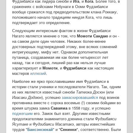
Фудзибаяси как лидера синоби и
Ига
, и
Кога
. Более того, в
сражениях с войсками Нобунаги в Ооми Фудзибаяси
вообще сражался под предводительством клана
Роккаку
,
положившего начало традициям ниндзя Кога, что лишь
подтверждает это определение.
Следующим интересным фактом в жизни Фудзибаяси
Нагато является мнение о том, что
Момоти Сандаю
и он -
на самом деле один человек. Никаких более-менее
достоверных подтверждений этому, вне всяких сомнений
интригующему, мифу нет. Однаком дополнительная
путаница, создаваемая им как более четырехсот лет
назад, так и сегодня, лишний раз как нельзя лучше
характеризует и
Момоти
, и
Фудзибаяси
как настоящих
мастеров
иллюзий
.
Наиболее же ярко прославившими имя Фудзибаяси в
истории стали ученики и последователи Нагато. Так, одним
из них является известный синоби
Татеока Досюн
(или
Игасаки Додзюн
), успешно
замаскировавшийся
под воинов
противника вместе с сорока восемью (!) своими бойцами во
время штурма замка
Саваяма
в 1558 году, и успешно
поджегшим
его. Замок был взят. Другими известными
продолжателями знаменитого дзенина стали
Фудзибаяси
Ясутаке
и
Фудзибаяси Масатакэ
, авторы известнейших
трудов "
Бансэнсюкай
" и "
Сенинки
", соответственно. Были