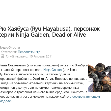
Рю Хаябуса (Ryu Hayabusa), персонаж
серии Ninja Gaiden, Dead or Alive
Подробности
Категория:
Персонажи игр
Опубликовано: 15 Апрель 2011
Змий Соколович
(это если по-нашему) он же Рю Хаябуса
– главный персонаж сериала
Ninja Gaiden
(или Ninja
Ryukenden в японской версии), а также один из
персонажей файтинга
Dead or Alive
. Впервые появившись
в виде мало-мало-пиксельной картинки на восьмибитке,
сегодня он уже чуть ли не символ самосовременных
слэшеров с графоном намного выше среднего. Поиграть в
первые части игры вы можете на нашем сайте
в соответствующем
разделе
.