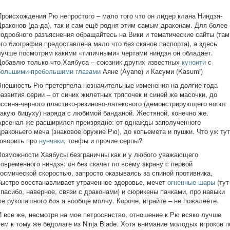
Происхождения Рю непростого – мало того что он лидер клана Ниндзя-
Драконов (да-да), так и сам ещё родня этим самым драконам. Для более
подробного разъяснения обращайтесь на Вики и тематические сайты (там
его биография предоставлена мало что без сканов паспорта), а здесь
лучше посмотрим какими «типичными» чертами ниндзя он обладает.
Добавлю только что Хаябуса – союзник других известных
куноити
с
большими-пребольшими глазами
Аяне (Ayane) и Касуми (Kasumi)
Внешность Рю претерпела незначительные изменения на долгие года
развития серии – от синих жилетных тряпочек и синей же масочки, до
иссиня-черного пластико-резиново-латексного (демонстрирующего вооот
такую бицуху) наряда с любимой банданой. Жестяной, конечно же.
Арсенал же расширился преизрядно: от однажды заполученного
драконьего меча (знаковое оружие Рю), до копьемета и пушки. Что уж тут
говорить про
нунчаки
, тонфы и прочие серпы?
Возможности Хаябусы безграничны как и у любого уважающего
современного ниндзя: он без скачет по всему экрану с первой
космической скоростью, запросто оказываясь за спиной противника,
быстро восстанавливает утраченное здоровье, мечет
огненные шары
(тут
спасибо, наверное, связи с драконами) и сюрикены пачками, про навыки
же рукопашного боя я вообще молчу. Короче, играйте – не пожалеете.
И все же, несмотря на мое петросянство, отношение к Рю всяко лучше
чем к тому же бедолаге из
Ninja
Blade
. Хотя внимание молодых игроков п