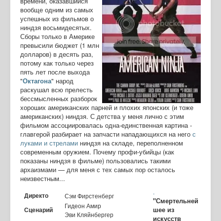
времени, оказавшийся
вообще одним из самых
успешных из фильмов о
ниндзя восьмидесятых.
Сборы только в Америке
превысили бюджет (1 млн
долларов) в десять раз,
потому как только через
пять лет после выхода
"
Октагона
" народ
раскушал всю прелесть
бессмысленных разборок
хороших американских парней и плохих японских (и тоже
американских) ниндзя. С детства у меня лично с этим
фильмом ассоциировалась одна-единственная картина -
главгерой разбирает на запчасти нападающихся на него
с
луками и стрелами
ниндзя на складе, переполненном
современным оружием. Почему профи-убийцы (как
показаны ниндзя в фильме) пользовались такими
архаизмами — для меня с тех самых пор осталось
неизвестным...
.
Директо
Сэм Фирстенберг
"Смертельней
Гидеон Амир
шее из
Сценарий
Эви Кляйнбергер
искусств