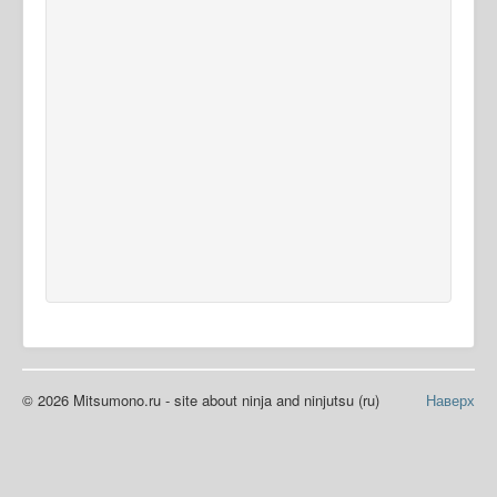
© 2026 Mitsumono.ru - site about ninja and ninjutsu (ru)
Наверх