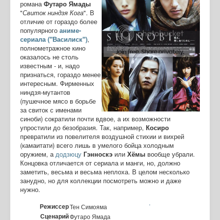
романа
Футаро Ямады
"
Свиток ниндзя Кога
". В
отличие от гораздо более
популярного
аниме-
сериала ("Василиск")
,
полнометражное кино
оказалось не столь
известным - и, надо
признаться, гораздо менее
интересным. Фирменных
ниндзя-мутантов
(пушечное мясо в борьбе
за свиток с именами
синоби) сократили почти вдвое, а их возможности
упростили до безобразия. Так, например,
Косиро
превратили из повелителя воздушной стихии и вихрей
(камаитати) всего лишь в умелого бойца холодным
оружием, а
додзюцу
Гэнноскэ
или
Хёмы
вообще убрали.
Концовка отличается от сериала и манги, но, должно
заметить, весьма и весьма неплоха. В целом несколько
занудно, но для коллекции посмотреть можно и даже
нужно.
.
Режиссер
Тен Симояма
Сценарий
Футаро Ямада