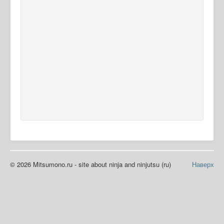
© 2026 Mitsumono.ru - site about ninja and ninjutsu (ru)
Наверх