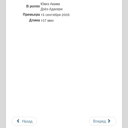
Юкиэ Акама
В ролях
Дзёэ Адагири
Премьера
15 сентября 2005
Длина
107 мин
Назад
Вперёд