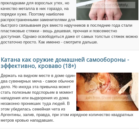
прокладками для взрослых утех, но
качество металла в них гораздо, на
порядки хуже. Поэтому наиболее
распространенными заменителями для
быстрого связывания рук вместо наручников в последние года стали
пластиковые стяжки - вещь дешевая, прочная и повсеместно
доступная. Однако освободиться даже от самых толстых стяжек можно
достаточно просто. Как именно - смотрите дальше.
Катана как оружие домашней самообороны -
эффективно, кроваво (18+)
Держать на видном месте в доме один-
два сувенирных меча - самое обычное
дело. Но иногда эта привычка может
стать полезным подспорьем в момент
нападения или выдворения из дома
незаконно проникших туда людей. В
этом убедилась семейная чета из
Аргентины, залив, правда, при этом изрядное количество квадратных
метров кровью нападавших.